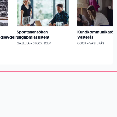
Spontanansökan
Kundkommunikatör ti
ödsavdelningen
Ekonomiassistent
Västerås
GAZELLA • STOCKHOLM
COOR • VÄSTERÅS