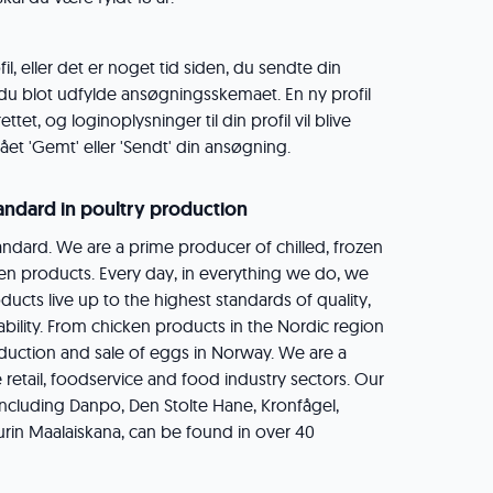
il, eller det er noget tid siden, du sendte din
 du blot udfylde ansøgningsskemaet. En ny profil
ttet, og loginoplysninger til din profil vil blive
ået 'Gemt' eller 'Sendt' din ansøgning.
tandard in poultry production
dard. We are a prime producer of chilled, frozen
n products. Every day, in everything we do, we
ucts live up to the highest standards of quality,
ability. From chicken products in the Nordic region
oduction and sale of eggs in Norway. We are a
 retail, foodservice and food industry sectors. Our
ncluding Danpo, Den Stolte Hane, Kronfågel,
in Maalaiskana, can be found in over 40