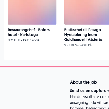
Restaurangchef - Bofors
Butikschef till Pasago -
hotel - Karlskoga
Nyetablering inom
Guldhandel i Västerås
SECURUS • KARLSKOGA
SECURUS • VÄSTERÅS
About the job
Send os en uopfordr
Har du lyst til at vær
ansøgning - du vil høre 
komme i betragtning, sk