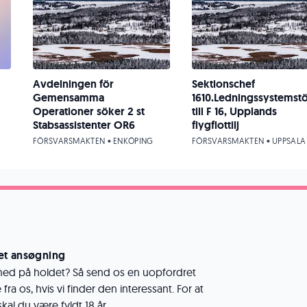
Avdelningen för
Sektionschef
Gemensamma
1610.Ledningssystemst
Operationer söker 2 st
till F 16, Upplands
Stabsassistenter OR6
flygflottilj
FÖRSVARSMAKTEN • ENKÖPING
FÖRSVARSMAKTEN • UPPSALA
et ansøgning
e med på holdet? Så send os en uopfordret
fra os, hvis vi finder den interessant. For at
al du være fyldt 18 år.