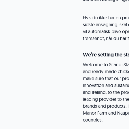
Hvis du ikke har en prof
sidste ansøgning, skal
vil automatisk blive opre
fremsendt, når du har f
We’re setting the s
Welcome to Scandi Stan
and ready-made chicke
make sure that our prod
innovation and sustain
and Ireland, to the pr
leading provider to the
brands and products, i
Manor Farm and Naapur
countries.