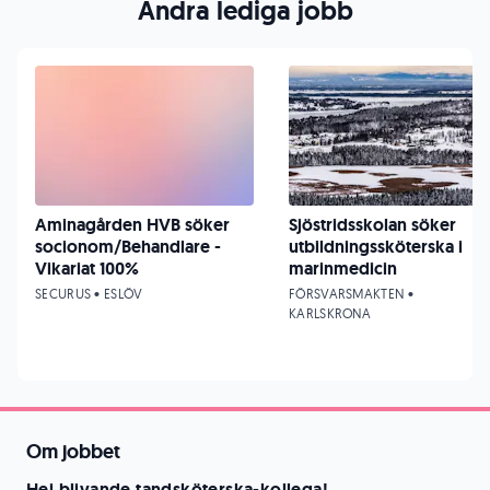
Andra lediga jobb
Aminagården HVB söker
Sjöstridsskolan söker
socionom/Behandlare -
utbildningssköterska i
Vikariat 100%
marinmedicin
SECURUS • ESLÖV
FÖRSVARSMAKTEN •
KARLSKRONA
Om jobbet
Hej blivande tandsköterska-kollega!