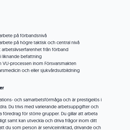
sarbete på förbandsnivå
arbete på högre taktisk och central nivå
t arbetslivserfarenhet från förband
 i liknande befattning
VU-processen inom Försvarsmakten
arsmedicin och eller sjukvårdsutbildning
er
ions- och samarbetsförmåga och är prestigelös i
ra. Du trivs med varierande arbetsuppgifter och
lla föredrag för större grupper. Du gillar att arbeta
digt samt kan utveckla och driva frågor inom ditt
att du som person är serviceinriktad, drivande och