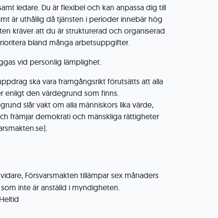
amt ledare. Du är flexibel och kan anpassa dig till
t är uthållig då tjänsten i perioder innebär hög
ten kräver att du är strukturerad och organiserad
rioritera bland många arbetsuppgifter.
ggas vid personlig lämplighet.
ppdrag ska vara framgångsrikt förutsätts att alla
 enligt den värdegrund som finns.
rund slår vakt om alla människors lika värde,
 och främjar demokrati och mänskliga rättigheter
arsmakten.se).
lsvidare, Försvarsmakten tillämpar sex månaders
 som inte är anställd i myndigheten.
Heltid