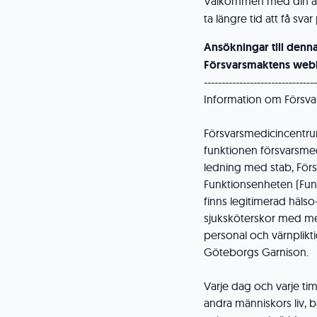
Välkommen med din a
ta längre tid att få sv
Ansökningar till denn
Försvarsmaktens webb
--------------------------------
Information om Försva
Försvarsmedicincentru
funktionen försvarsme
ledning med stab, Förs
Funktionsenheten (Funk
finns legitimerad hälso
sjuksköterskor med mera.
personal och värnplikt
Göteborgs Garnison.
Varje dag och varje t
andra människors liv,