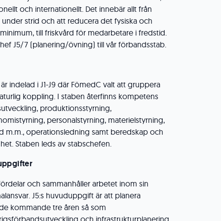
onellt och internationellt. Det innebär allt från
 under strid och att reducera det fysiska och
t minimum, till friskvård för medarbetare i fredstid.
f J5/7 (planering/övning) till vår förbandsstab.
 indelad i J1-J9 där FömedC valt att gruppera
aturlig koppling. I staben återfinns kompetens
tveckling, produktionsstyrning,
omistyrning, personalstyrning, materielstyrning,
d m.m., operationsledning samt beredskap och
mhet. Staben leds av stabschefen.
uppgifter
 fördelar och sammanhåller arbetet inom sin
lansvar. J5:s huvuduppgift är att planera
de kommande tre åren så som
igsförbandsutveckling och infrastrukturplanering