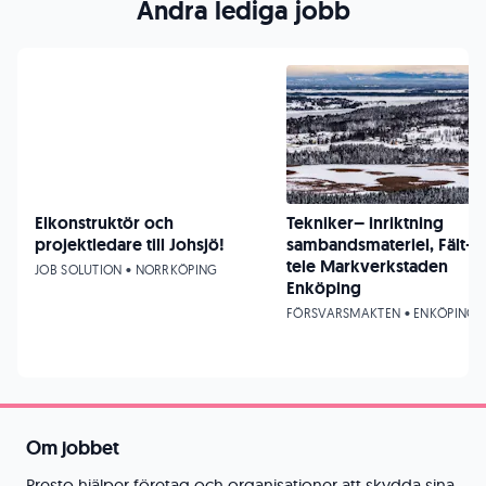
Andra lediga jobb
Elkonstruktör och
Tekniker– inriktning
projektledare till Johsjö!
sambandsmateriel, Fält-
tele Markverkstaden
JOB SOLUTION • NORRKÖPING
Enköping
FÖRSVARSMAKTEN • ENKÖPING
Om jobbet
Presto hjälper företag och organisationer att skydda sina