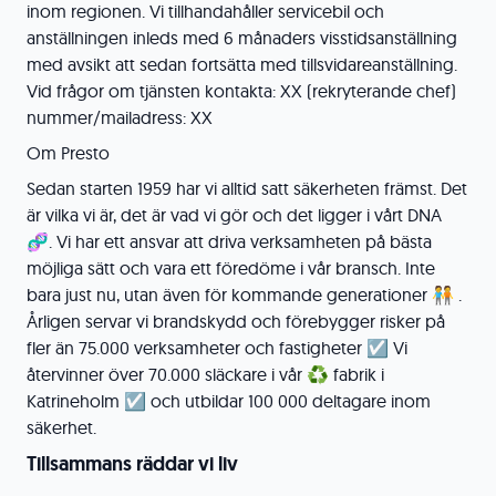
inom regionen. Vi tillhandahåller servicebil och
anställningen inleds med 6 månaders visstidsanställning
med avsikt att sedan fortsätta med tillsvidareanställning.
Vid frågor om tjänsten kontakta: XX (rekryterande chef)
nummer/mailadress: XX
Om Presto
Sedan starten 1959 har vi alltid satt säkerheten främst. Det
är vilka vi är, det är vad vi gör och det ligger i vårt DNA
🧬. Vi har ett ansvar att driva verksamheten på bästa
möjliga sätt och vara ett föredöme i vår bransch. Inte
bara just nu, utan även för kommande generationer 🧑‍🤝‍🧑 .
Årligen servar vi brandskydd och förebygger risker på
fler än 75.000 verksamheter och fastigheter ☑️ Vi
återvinner över 70.000 släckare i vår ♻️ fabrik i
Katrineholm ☑️ och utbildar 100 000 deltagare inom
säkerhet.
Tillsammans räddar vi liv