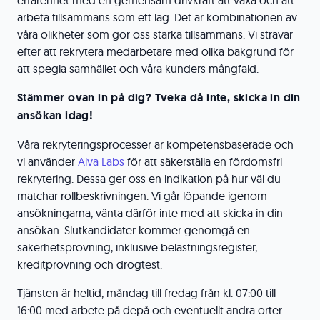
erfarenhet med en gemensam drivkraft att växa och att
arbeta tillsammans som ett lag. Det är kombinationen av
våra olikheter som gör oss starka tillsammans. Vi strävar
efter att rekrytera medarbetare med olika bakgrund för
att spegla samhället och våra kunders mångfald.
Stämmer ovan in på dig? Tveka då inte, skicka in din
ansökan idag!
Våra rekryteringsprocesser är kompetensbaserade och
vi använder
Alva Labs
för att säkerställa en fördomsfri
rekrytering. Dessa ger oss en indikation på hur väl du
matchar rollbeskrivningen. Vi går löpande igenom
ansökningarna, vänta därför inte med att skicka in din
ansökan. Slutkandidater kommer genomgå en
säkerhetsprövning, inklusive belastningsregister,
kreditprövning och drogtest.
Tjänsten är heltid, måndag till fredag från kl. 07:00 till
16:00 med arbete på depå och eventuellt andra orter