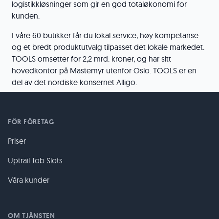
logistikkløsninger som gir en god totaløkonomi for
kunden.
I våre 60 butikker får du lokal service, høy kompetanse
og et bredt produktutvalg tilpasset det lokale markedet.
TOOLS omsetter for 2,2 mrd. kroner, og har sitt
hovedkontor på Mastemyr utenfor Oslo. TOOLS er en
del av det nordiske konsernet Alligo.
FÖR FÖRETAG
Priser
Uptrail Job Slots
Våra kunder
OM TJÄNSTEN