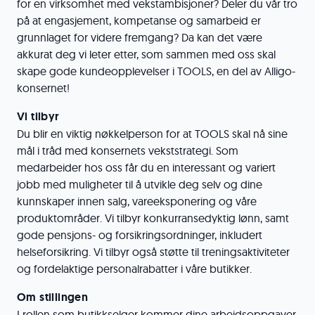
for en virksomhet med vekstambisjoner? Deler du vår tro
på at engasjement, kompetanse og samarbeid er
grunnlaget for videre fremgang? Da kan det være
akkurat deg vi leter etter, som sammen med oss skal
skape gode kundeopplevelser i TOOLS, en del av Alligo-
konsernet!
Vi tilbyr
Du blir en viktig nøkkelperson for at TOOLS skal nå sine
mål i tråd med konsernets vekststrategi. Som
medarbeider hos oss får du en interessant og variert
jobb med muligheter til å utvikle deg selv og dine
kunnskaper innen salg, vareeksponering og våre
produktområder. Vi tilbyr konkurransedyktig lønn, samt
gode pensjons- og forsikringsordninger, inkludert
helseforsikring. Vi tilbyr også støtte til treningsaktiviteter
og fordelaktige personalrabatter i våre butikker.
Om stillingen
I rollen som butikkselger kommer dine arbeidsoppgaver