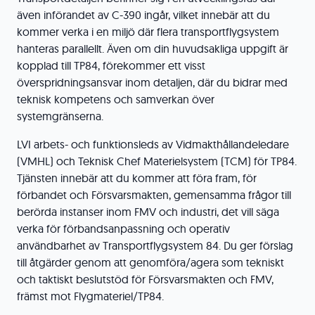
även införandet av C-390 ingår, vilket innebär att du
kommer verka i en miljö där flera transportflygsystem
hanteras parallellt. Även om din huvudsakliga uppgift är
kopplad till TP84, förekommer ett visst
överspridningsansvar inom detaljen, där du bidrar med
teknisk kompetens och samverkan över
systemgränserna.
LVI arbets- och funktionsleds av Vidmakthållandeledare
(VMHL) och Teknisk Chef Materielsystem (TCM) för TP84.
Tjänsten innebär att du kommer att föra fram, för
förbandet och Försvarsmakten, gemensamma frågor till
berörda instanser inom FMV och industri, det vill säga
verka för förbandsanpassning och operativ
användbarhet av Transportflygsystem 84. Du ger förslag
till åtgärder genom att genomföra/agera som tekniskt
och taktiskt beslutstöd för Försvarsmakten och FMV,
främst mot Flygmateriel/TP84.