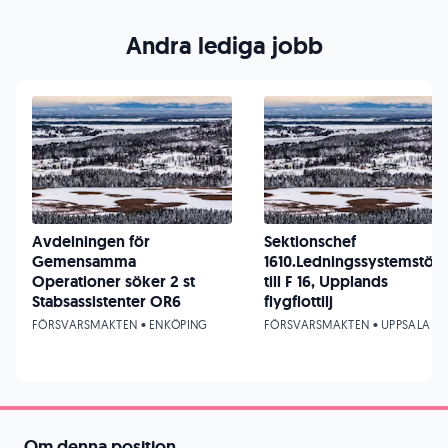
Andra lediga jobb
Avdelningen för
Sektionschef
Gemensamma
1610.Ledningssystemstöd
Operationer söker 2 st
till F 16, Upplands
Stabsassistenter OR6
flygflottilj
FÖRSVARSMAKTEN • ENKÖPING
FÖRSVARSMAKTEN • UPPSALA
Om denna position