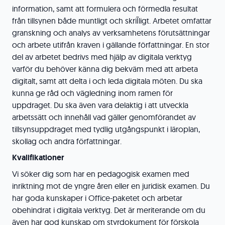
information, samt att formulera och förmedla resultat
från tillsynen både muntligt och skriĨligt. Arbetet omfattar
granskning och analys av verksamhetens förutsättningar
och arbete utifrån kraven i gällande författningar. En stor
del av arbetet bedrivs med hjälp av digitala verktyg
varför du behöver känna dig bekväm med att arbeta
digitalt, samt att delta i och leda digitala möten. Du ska
kunna ge råd och vägledning inom ramen för
uppdraget. Du ska även vara delaktig i att utveckla
arbetssätt och innehåll vad gäller genomförandet av
tillsynsuppdraget med tydlig utgångspunkt i läroplan,
skollag och andra författningar.
Kvalifikationer
Vi söker dig som har en pedagogisk examen med
inriktning mot de yngre åren eller en juridisk examen. Du
har goda kunskaper i Office-paketet och arbetar
obehindrat i digitala verktyg. Det är meriterande om du
även har god kunskap om styrdokument för förskola