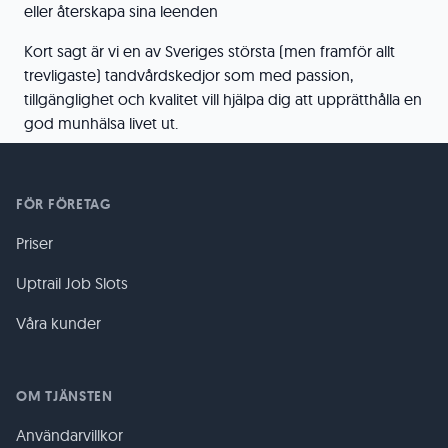
eller återskapa sina leenden
Kort sagt är vi en av Sveriges största (men framför allt
trevligaste) tandvårdskedjor som med passion,
tillgänglighet och kvalitet vill hjälpa dig att upprätthålla en
god munhälsa livet ut.
FÖR FÖRETAG
Priser
Uptrail Job Slots
Våra kunder
OM TJÄNSTEN
Användarvillkor