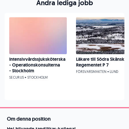
Andra lediga jobb
Intensivvårdssjuksköterska
Läkare till Södra Skånska
- Operationskonsulterna
Regementet P 7
- Stockholm
FÖRSVARSMAKTEN • LUND
SECURUS • STOCKHOLM
Om denna position
Hej blivande tandläkar-kollega!