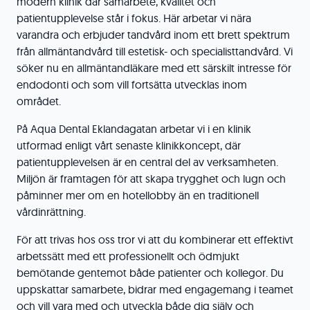
modern klinik där samarbete, kvalitet och
patientupplevelse står i fokus. Här arbetar vi nära
varandra och erbjuder tandvård inom ett brett spektrum
från allmäntandvård till estetisk- och specialisttandvård. Vi
söker nu en allmäntandläkare med ett särskilt intresse för
endodonti och som vill fortsätta utvecklas inom
området.
På Aqua Dental Eklandagatan arbetar vi i en klinik
utformad enligt vårt senaste klinikkoncept, där
patientupplevelsen är en central del av verksamheten.
Miljön är framtagen för att skapa trygghet och lugn och
påminner mer om en hotellobby än en traditionell
vårdinrättning.
För att trivas hos oss tror vi att du kombinerar ett effektivt
arbetssätt med ett professionellt och ödmjukt
bemötande gentemot både patienter och kollegor. Du
uppskattar samarbete, bidrar med engagemang i teamet
och vill vara med och utveckla både dig själv och