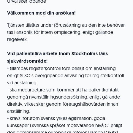
Urval sker löpande
Välkommen med din ansökan!
Tjänsten tillsätts under förutsättning att den inte behöver
tas i anspråk för intern omplacering, enligt gällande
regelverk.
Vid patientnära arbete inom Stockholms läns
sjukvårdsområde:
- tillämpas registerkontroll före beslut om anställning
enligt SLSO:s övergripande anvisning för registerkontroll
vid anställning.
- ska medarbetare som kommer att ha patientkontakt
genomgå nyanställningsundersökning, enligt gällande
direktiv, vilket sker genom företagshälsovården innan
anställning.
- krävs, förutom svensk yrkeslegitimation, goda
kunskaper i svenska språket motsvarande nivå C1 enligt
den gemensamma europeiska referensramen (GERS).