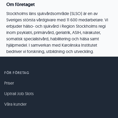
Om företaget
Stockholms läns sjukvårdsområde (SLSO) är en av
Sveriges största vårdgivare med 11 600 medarbetare. Vi
erbjuder hälso- och sjukvård i Region Stockholms regi
inom psykiatri, primärvård, geriatrik, ASIH, närakuter,
somatisk specialistvård, habilitering och hälsa samt
hjälpmedel. I samverkan med Karolinska Institutet
bedriver vi forskning, utbildning och utveckling.
FÖR FÖRETAG
Priser
Uptrail Job Slots
Våra kunder