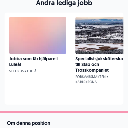
Andra lediga jobb
Jobba som läxhjälpare i
Specialistsjuksköterska
Luleå!
till Stab och
Trosskompaniet
SECURUS • LULEÅ
FÖRSVARSMAKTEN •
KARLSKRONA
Om denna position