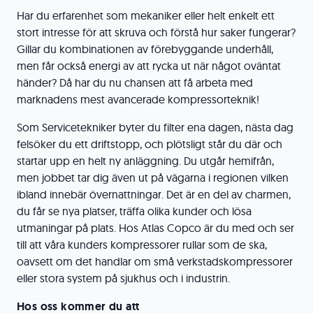
Har du erfarenhet som mekaniker eller helt enkelt ett
stort intresse för att skruva och förstå hur saker fungerar?
Gillar du kombinationen av förebyggande underhåll,
men får också energi av att rycka ut när något oväntat
händer? Då har du nu chansen att få arbeta med
marknadens mest avancerade kompressorteknik!
Som Servicetekniker byter du filter ena dagen, nästa dag
felsöker du ett driftstopp, och plötsligt står du där och
startar upp en helt ny anläggning. Du utgår hemifrån,
men jobbet tar dig även ut på vägarna i regionen vilken
ibland innebär övernattningar. Det är en del av charmen,
du får se nya platser, träffa olika kunder och lösa
utmaningar på plats. Hos Atlas Copco är du med och ser
till att våra kunders kompressorer rullar som de ska,
oavsett om det handlar om små verkstadskompressorer
eller stora system på sjukhus och i industrin.
Hos oss kommer du att