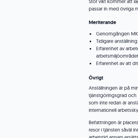
Stor vikt kommer att l
passar in med övriga 
Meriterande
Genomgången MKA
Tidigare anställning
Erfarenhet av arbe
arbetsmiljöområde
Erfarenhet av att d
Övrigt
Anställningen är på mi
tjänstgöringsgrad och 
som inte redan är anstä
internationell arbetssk
Befattningen är place
resor i tjänsten såväl 
arbetstid annars ersätt