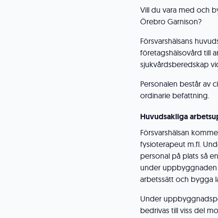
Vill du vara med och 
Örebro Garnison?
Försvarshälsans huvuds
företagshälsovård till 
sjukvårdsberedskap v
Personalen består av ci
ordinarie befattning.
Huvudsakliga arbetsu
Försvarshälsan kommer 
fysioterapeut m.fl. Un
personal på plats så en
under uppbyggnaden av
arbetssätt och bygga l
Under uppbyggnadsper
bedrivas till viss del