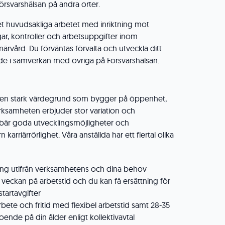
rsvarshälsan på andra orter.
det huvudsakliga arbetet med inriktning mot
r, kontroller och arbetsuppgifter inom
ärvård. Du förväntas förvalta och utveckla ditt
e i samverkan med övriga på Försvarshälsan.
s en stark värdegrund som bygger på öppenhet,
erksamheten erbjuder stor variation och
ebär goda utvecklingsmöjligheter och
n karriärrörlighet. Våra anställda har ett flertal olika
ng utifrån verksamhetens och dina behov
i veckan på arbetstid och du kan få ersättning för
tartavgifter
rbete och fritid med flexibel arbetstid samt 28-35
nde på din ålder enligt kollektivavtal