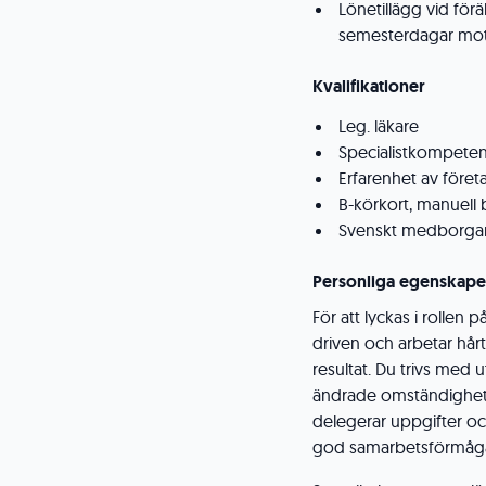
Lönetillägg vid för
semesterdagar mot
Kvalifikationer
Leg. läkare
Specialistkompetens 
Erfarenhet av före
B-körkort, manuell
Svenskt medborga
Personliga egenskape
För att lyckas i rollen 
driven och arbetar hårt
resultat. Du trivs med u
ändrade omständigheter
delegerar uppgifter oc
god samarbetsförmåga o