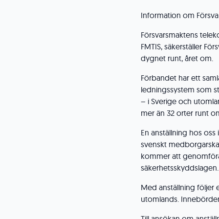
Information om Försva
Försvarsmaktens telek
FMTIS, säkerställer Fö
dygnet runt, året om.
Förbandet har ett saml
ledningssystem som stödj
– i Sverige och utoml
mer än 32 orter runt om
En anställning hos oss 
svenskt medborgarskap
kommer att genomföras 
säkerhetsskyddslagen.
Med anställning följer 
utomlands. Innebörden 
Till ansökan om anstäl