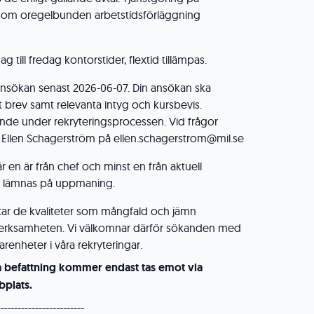
ksom oregelbunden arbetstidsförläggning
 till fredag kontorstider, flextid tillämpas.
sökan senast 2026-06-07. Din ansökan ska
t brev samt relevanta intyg och kursbevis.
pande under rekryteringsprocessen. Vid frågor
 Ellen Schagerström på ellen.schagerstrom@mil.se
är en är från chef och minst en från aktuell
na lämnas på uppmaning.
atar de kvaliteter som mångfald och jämn
r verksamheten. Vi välkomnar därför sökanden med
renheter i våra rekryteringar.
a befattning kommer endast tas emot via
plats.
------------------------