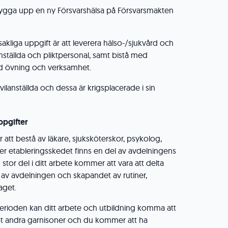
bygga upp en ny Försvarshälsa på Försvarsmakten
akliga uppgift är att leverera hälso-/sjukvård och
anställda och pliktpersonal, samt bistå med
id övning och verksamhet.
vilanställda och dessa är krigsplacerade i sin
ppgifter
att bestå av läkare, sjuksköterskor, psykolog,
der etableringsskedet finns en del av avdelningens
 stor del i ditt arbete kommer att vara att delta
 avdelningen och skapandet av rutiner,
aget.
ioden kan ditt arbete och utbildning komma att
 mot andra garnisoner och du kommer att ha