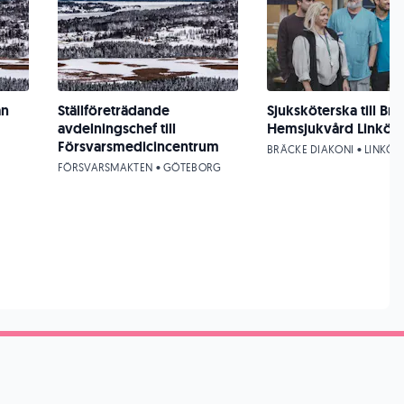
an
Ställföreträdande
Sjuksköterska till Br
avdelningschef till
Hemsjukvård Linköp
Försvarsmedicincentrum
BRÄCKE DIAKONI • LINKÖP
FÖRSVARSMAKTEN • GÖTEBORG