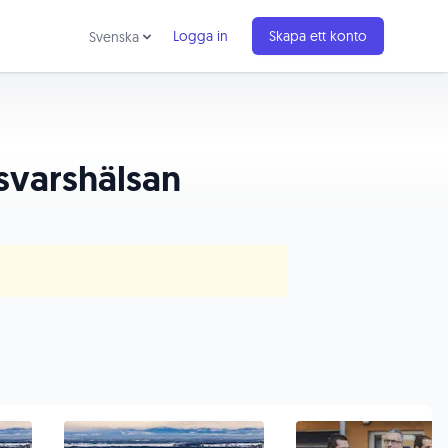
Logga in
Skapa ett konto
Svenska
rsvarshälsan