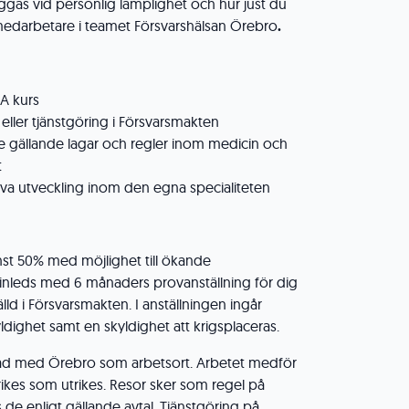
äggas vid personlig lämplighet och hur just du
medarbetare i teamet Försvarshälsan Örebro
.
 kurs
 eller tjänstgöring i Försvarsmakten
te gällande lagar och regler inom medicin och
t
riva utveckling inom den egna specialiteten
nst 50% med möjlighet till ökande
inleds med 6 månaders provanställning för dig
lld i Försvarsmakten. I anställningen ingår
yldighet samt en skyldighet att krigsplaceras.
rad med Örebro som arbetsort. Arbetet medför
inrikes som utrikes. Resor sker som regel på
s de enligt gällande avtal. Tjänstgöring på