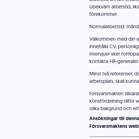
obekväm arbetstid, li
förekommer.
Normalarbetstid: måndag
Välkommen med din an
innehålla CV, personlig
Intervjuer sker fortlö
kontakta HR-generalist
Minst två referenser, d
arbetsplats, skall kun
Försvarsmakten tillvar
könsfördelning tillfö
olika bakgrund och erfa
Ansökningar till denn
Försvarsmaktens webb
--------------------------------