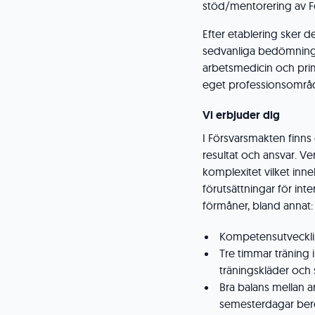
stöd/mentorering av Fö
Efter etablering sker 
sedvanliga bedömninga
arbetsmedicin och prim
eget professionsområd
Vi erbjuder dig
I Försvarsmakten finn
resultat och ansvar. V
komplexitet vilket inn
förutsättningar för inter
förmåner, bland annat:
Kompetensutveckli
Tre timmar träning 
träningskläder och s
Bra balans mellan a
semesterdagar beroe