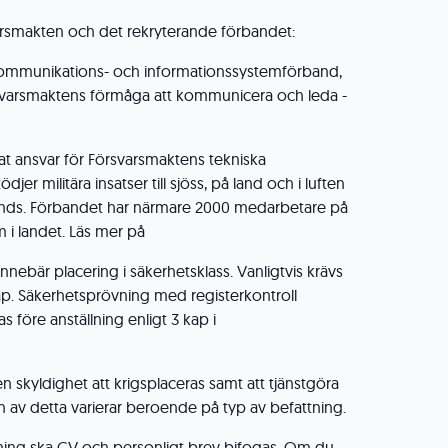
rsmakten och det rekryterande förbandet:
ommunikations- och informationssystemförband,
rsvarsmaktens förmåga att kommunicera och leda -
at ansvar för Försvarsmaktens tekniska
er militära insatser till sjöss, på land och i luften
ands. Förbandet har närmare 2000 medarbetare på
 i landet. Läs mer på
innebär placering i säkerhetsklass. Vanligtvis krävs
. Säkerhetsprövning med registerkontroll
före anställning enligt 3 kap i
en skyldighet att krigsplaceras samt att tjänstgöra
av detta varierar beroende på typ av befattning.
lning ska CV och personligt brev bifogas. Om du