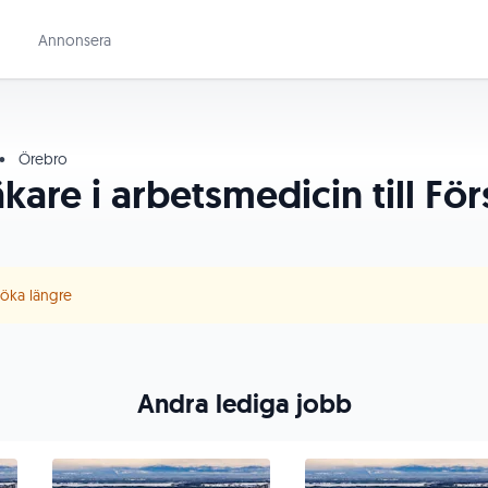
Annonsera
•
Örebro
äkare i arbetsmedicin till Fö
 söka längre
Andra lediga jobb