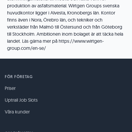
produktion av asfaltsmaterial. Wirtgen Groups svenska
huvudkontor ligger i Alvesta, Kronobergs län. Kontor
finns även i Nora, Örebro län, och tekniker och
verkstäder från Malmö till Östersund och från Göteborg
till Stockholm. Ambitionen inom bolaget är att täcka hela
landet. Läs gärna mer på https://www.wirtgen-
group.com/en-se/
FÖR FÖRETAG
Priser
Uptrail Job Slots
Våra kunder