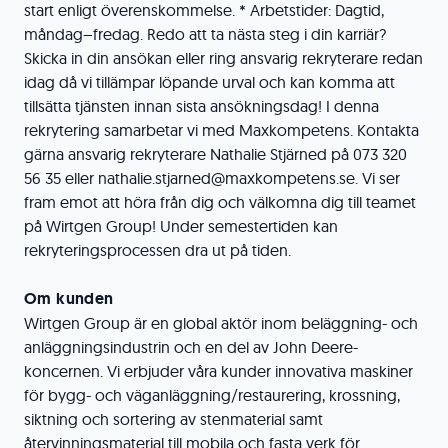
start enligt överenskommelse. * Arbetstider: Dagtid,
måndag–fredag. Redo att ta nästa steg i din karriär?
Skicka in din ansökan eller ring ansvarig rekryterare redan
idag då vi tillämpar löpande urval och kan komma att
tillsätta tjänsten innan sista ansökningsdag! I denna
rekrytering samarbetar vi med Maxkompetens. Kontakta
gärna ansvarig rekryterare Nathalie Stjärned på 073 320
56 35 eller nathalie.stjarned@maxkompetens.se. Vi ser
fram emot att höra från dig och välkomna dig till teamet
på Wirtgen Group! Under semestertiden kan
rekryteringsprocessen dra ut på tiden.
Om kunden
Wirtgen Group är en global aktör inom beläggning- och
anläggningsindustrin och en del av John Deere-
koncernen. Vi erbjuder våra kunder innovativa maskiner
för bygg- och väganläggning/restaurering, krossning,
siktning och sortering av stenmaterial samt
återvinningsmaterial till mobila och fasta verk för