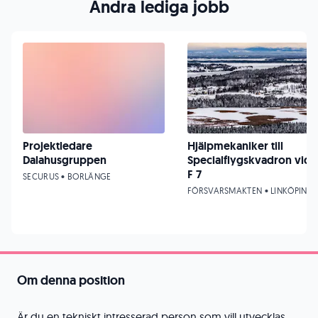
Andra lediga jobb
Projektledare
Hjälpmekaniker till
Dalahusgruppen
Specialflygskvadron vid
F 7
SECURUS • BORLÄNGE
FÖRSVARSMAKTEN • LINKÖPING
Om denna position
Är du en tekniskt intresserad person som vill utvecklas