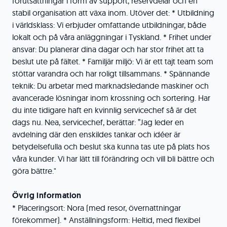
förutsättningar i form av support, reservdelar och en
stabil organisation att växa inom. Utöver det: * Utbildning
i världsklass: Vi erbjuder omfattande utbildningar, både
lokalt och på våra anläggningar i Tyskland. * Frihet under
ansvar: Du planerar dina dagar och har stor frihet att ta
beslut ute på fältet. * Familjär miljö: Vi är ett tajt team som
stöttar varandra och har roligt tillsammans. * Spännande
teknik: Du arbetar med marknadsledande maskiner och
avancerade lösningar inom krossning och sortering. Har
du inte tidigare haft en kvinnlig servicechef så är det
dags nu. Nea, servicechef, berättar: ”Jag leder en
avdelning där den enskildes tankar och idéer är
betydelsefulla och beslut ska kunna tas ute på plats hos
våra kunder. Vi har lätt till förändring och vill bli bättre och
göra bättre."
Övrig information
* Placeringsort: Nora (med resor, övernattningar
förekommer). * Anställningsform: Heltid, med flexibel