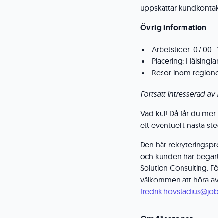
uppskattar kundkontakt
Övrig information
Arbetstider: 07:00–
Placering: Hälsingl
Resor inom regio
Fortsatt intresserad av 
Vad kul! Då får du mer
ett eventuellt nästa st
Den här rekryteringspr
och kunden har begärt 
Solution Consulting. Fö
välkommen att höra av 
fredrik.hovstadius@job