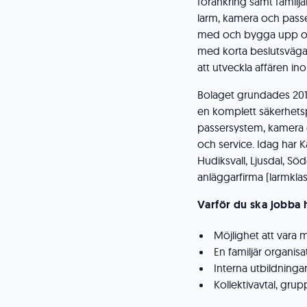
förankring samt familjä
larm, kamera och passe
med och bygga upp områ
med korta beslutsvägar
att utveckla affären i
Bolaget grundades 2010 
en komplett säkerhetsp
passersystem, kamera oc
och service. Idag har K
Hudiksvall, Ljusdal, Sö
anläggarfirma (larmklas
Varför du ska jobba 
Möjlighet att var
En familjär organis
Interna utbildningar
Kollektivavtal, gru