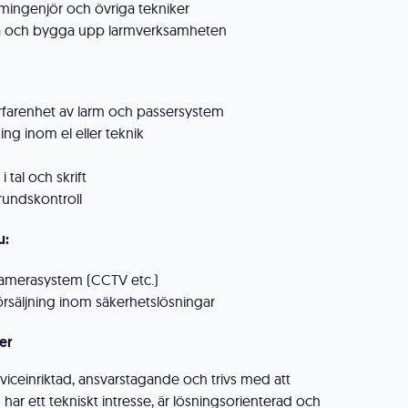
ingenjör och övriga tekniker
ckla och bygga upp larmverksamheten
erfarenhet av larm och passersystem
ing inom el eller teknik
 tal och skrift
undskontroll
u:
kamerasystem (CCTV etc.)
örsäljning inom säkerhetslösningar
er
viceinriktad, ansvarstagande och trivs med att
 har ett tekniskt intresse, är lösningsorienterad och