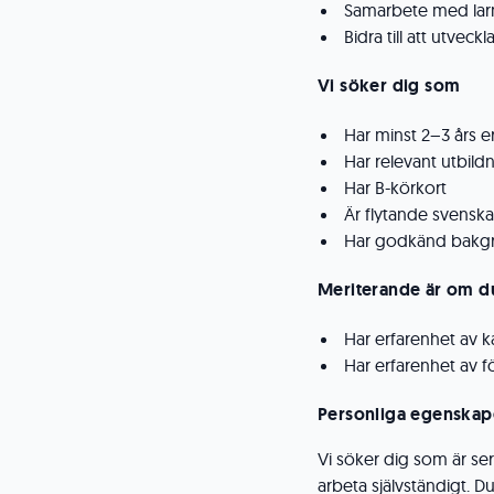
Samarbete med larm
Bidra till att utve
Vi söker dig som
Har minst 2–3 års 
Har relevant utbildn
Har B-körkort
Är flytande svenska i
Har godkänd bakgr
Meriterande är om d
Har erfarenhet av 
Har erfarenhet av f
Personliga egenskap
Vi söker dig som är ser
arbeta självständigt. Du