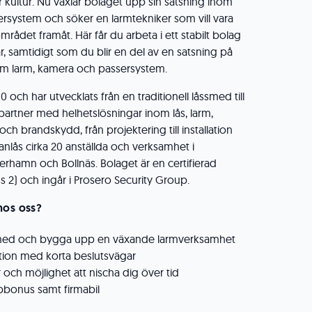
r kultur. Nu växlar bolaget upp sin satsning inom
rsystem och söker en larmtekniker som vill vara
det framåt. Här får du arbeta i ett stabilt bolag
, samtidigt som du blir en del av en satsning på
nom larm, kamera och passersystem.
och har utvecklats från en traditionell låssmed till
artner med helhetslösningar inom lås, larm,
h brandskydd, från projektering till installation
anlås cirka 20 anställda och verksamhet i
derhamn och Bollnäs. Bolaget är en certifierad
s 2) och ingår i Prosero Security Group.
hos oss?
a med och bygga upp en växande larmverksamhet
ation med korta beslutsvägar
 och möjlighet att nischa dig över tid
ppbonus samt firmabil