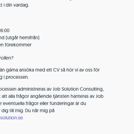
 i din vardag.
16:00
and (utgår hemifrån)
nen förekommer
rollen?
 än gärna ansöka med ett CV så hör vi av oss för
eg i processen.
ocessen administreras av Job Solution Consulting,
att alla frågor angående tjänsten hanteras av Job
r eventuella frågor eller funderingar är du
dig till mig. Du når mig på
solution.se