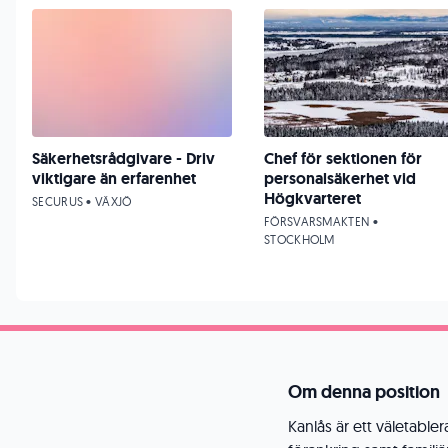
Säkerhetsrådgivare - Driv
Chef för sektionen för
viktigare än erfarenhet
personalsäkerhet vid
Högkvarteret
SECURUS • VÄXJÖ
FÖRSVARSMAKTEN •
STOCKHOLM
Om denna position
Kanlås är ett väletable