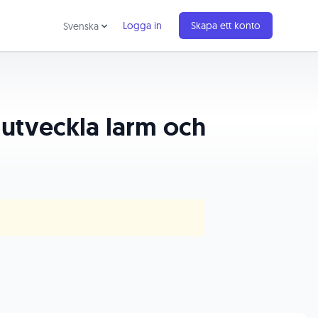
Logga in
Skapa ett konto
Svenska
 utveckla larm och