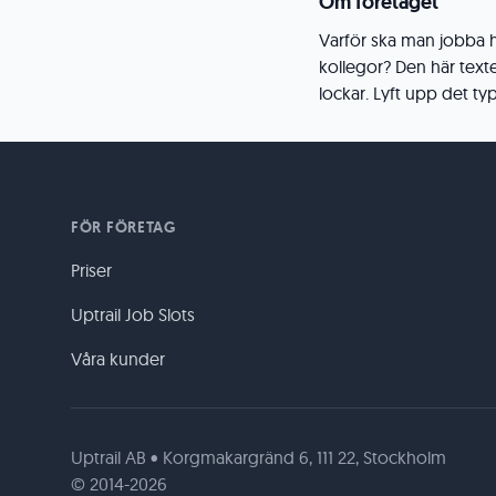
Om företaget
Varför ska man jobba ho
kollegor? Den här texten
lockar. Lyft upp det typ
FÖR FÖRETAG
Priser
Uptrail Job Slots
Våra kunder
Uptrail AB • Korgmakargränd 6, 111 22, Stockholm
© 2014-2026