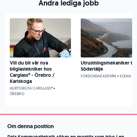
Andra lediga jobb
Vill du bli vår nya
Utrustningsmekaniker till
bilglastekniker hos
Södertälje
Carglass® - Örebro /
FORDONSAKADEMIN • SOLNA
Karlskoga
HURTIGRUTA CARGLASS® •
ÖREBRO
Om denna position
Dala Kommunalteknik söker en montör som trivs i en