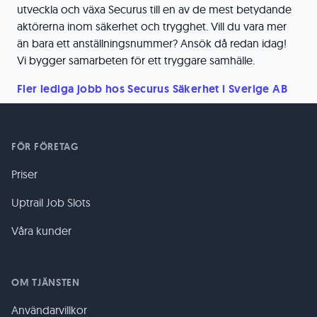
utveckla och växa Securus till en av de mest betydande
aktörerna inom säkerhet och trygghet. Vill du vara mer
än bara ett anställningsnummer? Ansök då redan idag!
Vi bygger samarbeten för ett tryggare samhälle.
Fler lediga jobb hos Securus Säkerhet i Sverige AB
FÖR FÖRETAG
Priser
Uptrail Job Slots
Våra kunder
OM TJÄNSTEN
Användarvillkor