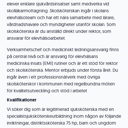
elever enklare sjukvårdsinsatser samt medverka vid
skolläkarmottagning. Skolsköterskan ingår i skolans
elevhälsoteam och har ett nära samarbete med lärare,
vårdnadshavare och myndigheter utanför skolan. Som
skolsköterska är du anställd direkt under rektor, som
ansvarar för elevhälsoarbetet.
Verksamhetschef och medicinskt ledningsansvarig finns
på central nivå och är ansvarig för elevhälsans
medicinska insats (EMI) rutiner och är ett stöd för rektor
och skolsköterska. Mentor erbjuds under första året. Du
ingår även i ett professionsnätverk med övriga
skolsköterskor i kommunen med regelbundna möten
för kvalitetsutveckling och stöd i arbetet
Kvalifikationer
Vi söker dig som är legitimerad sjuksköterska med en
specialistsjuksköterskeutbildning inom någon av följande
inriktningar, distriktssköterska 75 hp, barn och ungdom