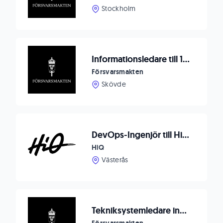
Stockholm
Informationsledare till 1.Divisionsstaben
Försvarsmakten
Skövde
DevOps-Ingenjör till HiQ Västerås
HiQ
Västerås
Tekniksystemledare inom lednings- och IT-system