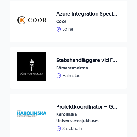
Azure Integration Specialist
Coor
Solna
Stabshandläggare vid FMTS i Halmstad
Försvarsmakten
Halmstad
Projektkoordinator – Generationsskifte Vårdens IT
Karolinska
Universitetssjukhuset
Stockholm