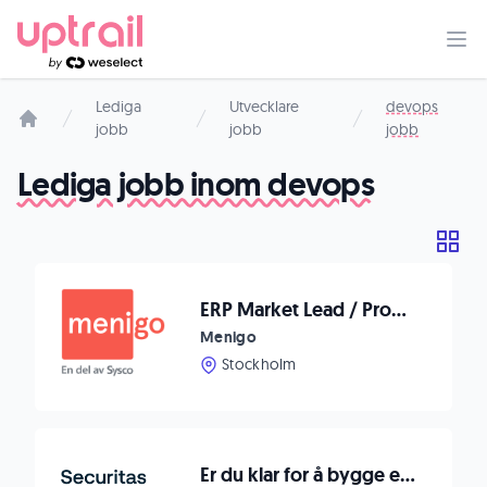
Lediga
Utvecklare
devops
jobb
jobb
jobb
Startsida
Lediga jobb inom devops
ERP Market Lead / Program Manager
Menigo
Stockholm
Er du klar for å bygge eller videreutvikle din karriere innen teknisk sikkerhet?