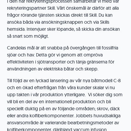
I den här rekryteringsprocessen samarbetar vi med vår
rekryteringspartner Skill. Vårt önskemål är därför att alla
frågor rörande tjänsten skickas direkt till Skill. Du kan
ansöka båda via ansökningsknappen och via Skills
hemsida. Intervjuer sker löpande, så skicka din ansökan
så snart som möjligt.
Candelas mål är att snabba på övergången till fossilfria
sjöar och hav. Detta gör vi genom att ompröva
effektiviteten i sjötransporter och tänja gränserna för
användningen av elektriska båtar och skepp.
Till följd av en lyckad lansering av vår nya båtmodell C-8
och en ökad efterfrågan från våra kunder skalar vi nu
upp takten i vår produktion ytterligare. Vi söker dig som
vill bli en del av en internationell produktion och bli
speciellt duktig på en av följande områden; skrov, däck
eller andra kolfiberkomponenter. Jobbets huvudsakliga
ansvarsområde är varierande bearbetningsmetoder av
kolfiberkomponenter, däribland vaccum infusion.