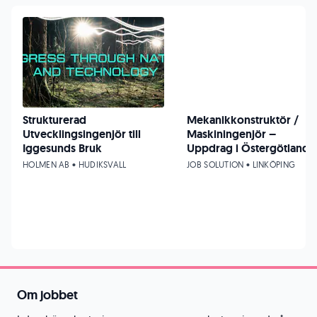
Strukturerad
Mekanikkonstruktör /
Utvecklingsingenjör till
Maskiningenjör –
Iggesunds Bruk
Uppdrag i Östergötland
HOLMEN AB • HUDIKSVALL
JOB SOLUTION • LINKÖPING
Om jobbet