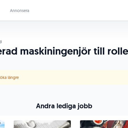
Annonsera
d
ad maskiningenjör till roll
 söka längre
Andra lediga jobb