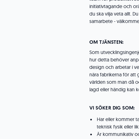
initiativtagande och o
du ska vilja veta allt.
samarbete - välkomme
OM TJÄNSTEN:
Som utvecklingsingenj
hur detta behöver anp
design och arbetar i v
nära fabrikerna för att 
världen som man då och
lagd eller händig kan k
VI SÖKER DIG SOM:
Har eller kommer t
teknisk fysik eller l
Är kommunikativ och