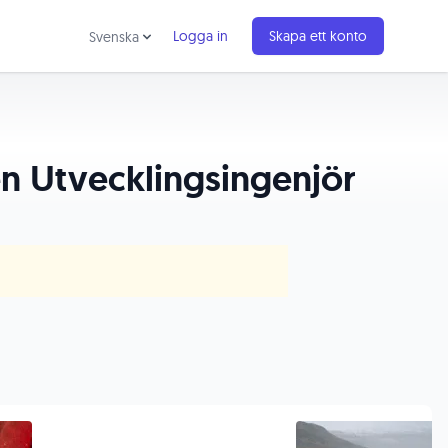
Logga in
Skapa ett konto
Svenska
en Utvecklingsingenjör