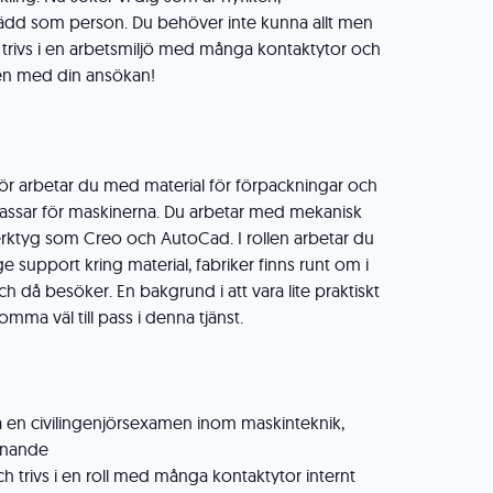
rädd som person. Du behöver inte kunna allt men
 Du trivs i en arbetsmiljö med många kontaktytor och
n med din ansökan!
ör arbetar du med material för förpackningar och
assar för maskinerna. Du arbetar med mekanisk
erktyg som Creo och AutoCad. I rollen arbetar du
ge support kring material, fabriker finns runt om i
 då besöker. En bakgrund i att vara lite praktiskt
omma väl till pass i denna tjänst.
a en civilingenjörsexamen inom maskinteknik,
iknande
 trivs i en roll med många kontaktytor internt