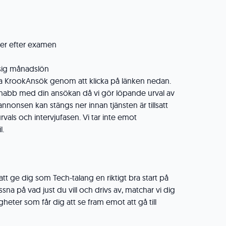
ler efter examen
sig månadslön
a KrookAnsök genom att klicka på länken nedan.
snabb med din ansökan då vi gör löpande urval av
nnonsen kan stängs ner innan tjänsten är tillsatt
urvals och intervjufasen. Vi tar inte emot
l.
 att ge dig som Tech-talang en riktigt bra start på
ssna på vad just du vill och drivs av, matchar vi dig
eter som får dig att se fram emot att gå till