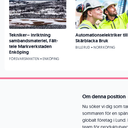
Tekniker– inriktning
Automationselektriker till
sambandsmateriel, Fält-
Skärblacka Bruk
tele Markverkstaden
BILLERUD • NORRKÖPING
Enköping
FÖRSVARSMAKTEN • ENKÖPING
Om denna position
Nu söker vi dig som ta
sommaren för en spänna
globalt företag i Lund.
team för produktutveck