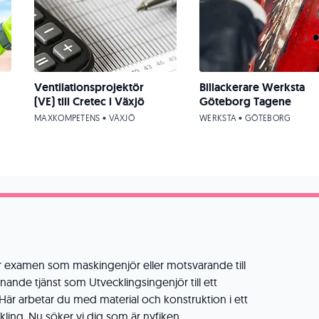
Ventilationsprojektör
Billackerare Werksta
(VE) till Cretec i Växjö
Göteborg Tagene
MAXKOMPETENS • VÄXJÖ
WERKSTA • GÖTEBORG
r examen som maskingenjör eller motsvarande till
nde tjänst som Utvecklingsingenjör till ett
 Här arbetar du med material och konstruktion i ett
ling. Nu söker vi dig som är nyfiken,