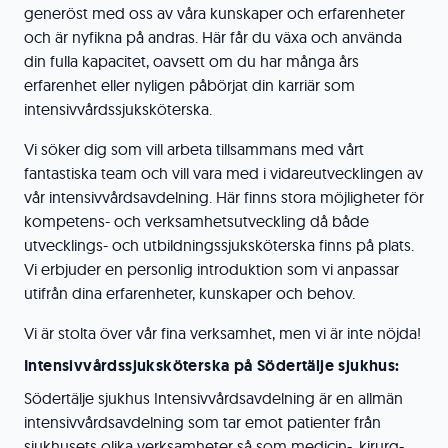
generöst med oss av våra kunskaper och erfarenheter
och är nyfikna på andras. Här får du växa och använda
din fulla kapacitet, oavsett om du har många års
erfarenhet eller nyligen påbörjat din karriär som
intensivvårdssjuksköterska.
Vi söker dig som vill arbeta tillsammans med vårt
fantastiska team och vill vara med i vidareutvecklingen av
vår intensivvårdsavdelning. Här finns stora möjligheter för
kompetens- och verksamhetsutveckling då både
utvecklings- och utbildningssjuksköterska finns på plats.
Vi erbjuder en personlig introduktion som vi anpassar
utifrån dina erfarenheter, kunskaper och behov.
Vi är stolta över vår fina verksamhet, men vi är inte nöjda!
Intensivvårdssjuksköterska på Södertälje sjukhus:
Södertälje sjukhus Intensivvårdsavdelning är en allmän
intensivvårdsavdelning som tar emot patienter från
sjukhusets olika verksamheter så som medicin-, kirurg-,