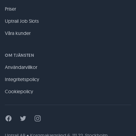
Priser
Uptrail Job Slots
Våra kunder
OM TJÄNSTEN
Användarvillkor
Integritetspolicy
Cookiepolicy
Facebook
Twitter
Instagram
Uptrail AB • Korgmakargränd 6, 111 22, Stockholm