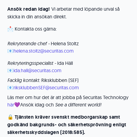
Ansök redan idag!
Vi arbetar med löpande urval så
skicka in din ansökan direkt.
📩 Kontakta oss gärna:
Rekryterande chef -
Helena Stoltz
📧
helena.stoltz@securitas.com
Rekryteringsspecialist -
Ida Häll
📧
ida.hall@securitas.com
Facklig kontakt:
Riksklubben (SEF)
📧
riksklubbenSEF@securitas.com
Läs mer om hur det är att jobba på Securitas Technology
här
💜Ansök idag och
See a different world!
🔒
Tjänsten kräver svenskt medborgarskap samt
godkänd bakgrunds- och säkerhetsprövning enligt
säkerhetsskyddslagen (2018:585).