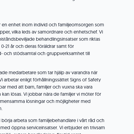
r en enhet inom individ och familjeomsorgen som
upper, vilka leds av samordnare och enhetschef. Vi
 biståndsbeviljade behandlingsinsatser som riktas
0-21 år och deras föräldrar samt för
d- och stödsamtal och gruppverksamhet till
ade medarbetare som tar hjälp av varandra när
 arbetar enligt förhållningssättet Signs of Safety
obbar med att barn, familjer och vuxna ska vara
 kan lösas. Vi jobbar nära de familjer vi möter för
 gemensamma lösningar och möjligheter med
m.
l börja arbeta som familjebehandlare i vårt råd och
med öppna serviceinsatser. Vi erbjuder en trivsam