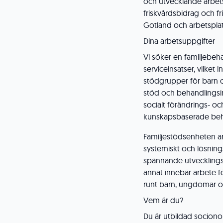
och utvecklande arbets
friskvårdsbidrag och 
Gotland och arbetsplats
Dina arbetsuppgifter
Vi söker en familjebeh
serviceinsatser, vilket
stödgrupper för barn oc
stöd och behandlingsin
socialt förändrings- och
kunskapsbaserade beh
Familjestödsenheten ar
systemiskt och lösnings
spännande utvecklingss
annat innebär arbete f
runt barn, ungdomar oc
Vem är du?
Du är utbildad socion