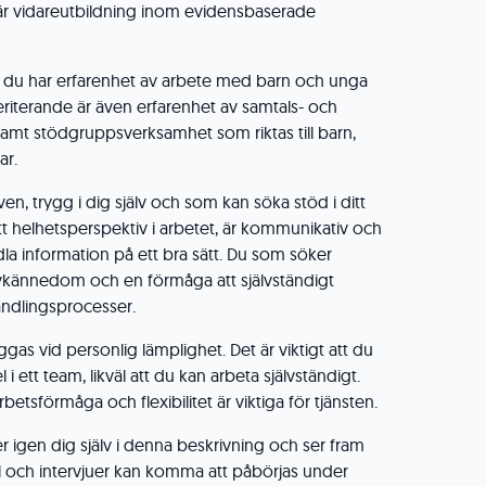
 är vidareutbildning inom evidensbaserade
 du har erfarenhet av arbete med barn och unga
eriterande är även erfarenhet av samtals- och
mt stödgruppsverksamhet som riktas till barn,
ar.
ven, trygg i dig själv och som kan söka stöd i ditt
tt helhetsperspektiv i arbetet, är kommunikativ och
la information på ett bra sätt. Du som söker
lvkännedom och en förmåga att självständigt
andlingsprocesser.
ggas vid personlig lämplighet. Det är viktigt att du
i ett team, likväl att du kan arbeta självständigt.
tsförmåga och flexibilitet är viktiga för tjänsten.
r igen dig själv i denna beskrivning och ser fram
l och intervjuer kan komma att påbörjas under