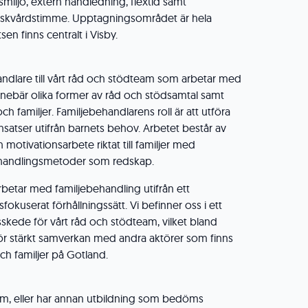
miljö, extern handledning, flextid samt
friskvårdstimme. Upptagningsområdet är hela
en finns centralt i Visby.
andlare till vårt råd och stödteam som arbetar med
 innebär olika former av råd och stödsamtal samt
h familjer. Familjebehandlarens roll är att utföra
satser utifrån barnets behov. Arbetet består av
 motivationsarbete riktat till familjer med
andlingsmetoder som redskap.
betar med familjebehandling utifrån ett
fokuserat förhållningssätt. Vi befinner oss i ett
kede för vårt råd och stödteam, vilket bland
ör stärkt samverkan med andra aktörer som finns
h familjer på Gotland.
om, eller har annan utbildning som bedöms