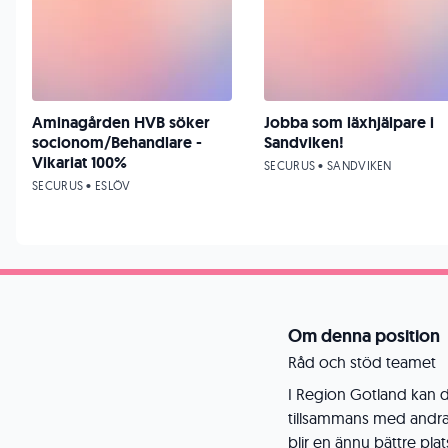
Aminagården HVB söker
Jobba som läxhjälpare i
socionom/Behandlare -
Sandviken!
Vikariat 100%
SECURUS • SANDVIKEN
SECURUS • ESLÖV
Om denna position
Råd och stöd teamet
I Region Gotland kan 
tillsammans med andra. 
blir en ännu bättre plat