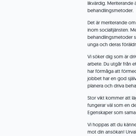
likvärdig. Meriterande
behandlingsmetoder.
Det är meriterande om
inom socialtjänsten. M
behandlingsmetoder sa
unga och deras föräldr
Vi söker dig som är dri
arbete. Du utgår från e
har förmåga att förmed
jobbet har en god sjä
planera och driva beh
Stor vikt kommer att lä
fungerar väl som en del 
Egenskaper som samarbe
Vi hoppas att du känne
mot din ansökan! Urva