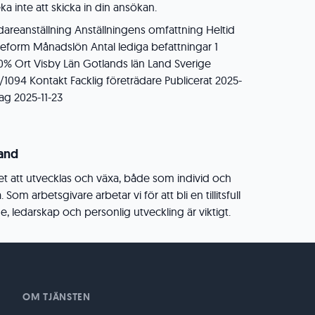
a inte att skicka in din ansökan.
idareanställning Anställningens omfattning Heltid
öneform Månadslön Antal lediga befattningar 1
0% Ort Visby Län Gotlands län Land Sverige
094 Kontakt Facklig företrädare Publicerat 2025-
ag 2025-11-23
land
et att utvecklas och växa, både som individ och
om arbetsgivare arbetar vi för att bli en tillitsfull
e, ledarskap och personlig utveckling är viktigt.
OM TJÄNSTEN