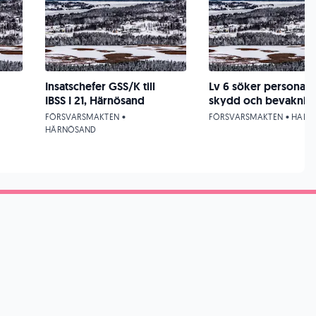
Insatschefer GSS/K till
Lv 6 söker personal f
IBSS I 21, Härnösand
skydd och bevaknin
FÖRSVARSMAKTEN •
FÖRSVARSMAKTEN • HALM
HÄRNÖSAND