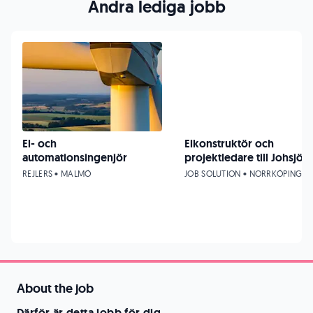
Andra lediga jobb
El- och
Elkonstruktör och
automationsingenjör
projektledare till Johsjö!
REJLERS • MALMÖ
JOB SOLUTION • NORRKÖPING
About the job
Därför är detta jobb för dig