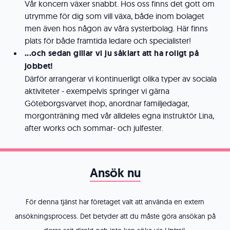
Vår koncern växer snabbt. Hos oss finns det gott om
utrymme för dig som vill växa, både inom bolaget
men även hos någon av våra systerbolag. Här finns
plats för både framtida ledare och specialister!
...och sedan gillar vi ju såklart att ha roligt på
jobbet!
Därför arrangerar vi kontinuerligt olika typer av sociala
aktiviteter - exempelvis springer vi gärna
Göteborgsvarvet ihop, anordnar familjedagar,
morgonträning med vår alldeles egna instruktör Lina,
after works och sommar- och julfester.
Ansök nu
För denna tjänst har företaget valt att använda en extern
ansökningsprocess. Det betyder att du måste göra ansökan på