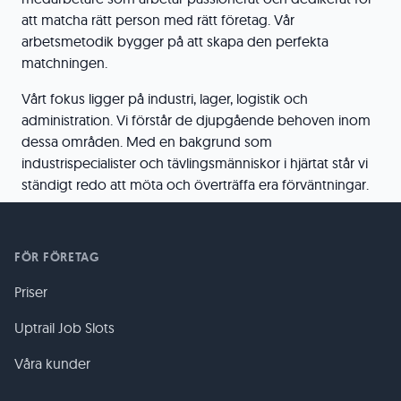
att matcha rätt person med rätt företag. Vår
arbetsmetodik bygger på att skapa den perfekta
matchningen.
Vårt fokus ligger på industri, lager, logistik och
administration. Vi förstår de djupgående behoven inom
dessa områden. Med en bakgrund som
industrispecialister och tävlingsmänniskor i hjärtat står vi
ständigt redo att möta och överträffa era förväntningar.
FÖR FÖRETAG
Priser
Uptrail Job Slots
Våra kunder