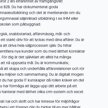
nst 2 års erfarenhet av framgångsrikt
ete B2B. Du har dokumenterat goda
gymnasieutbildning och det är meriterande om du
gymnasial säljinriktad utbildning t ex IHM eller
gskolan som påbyggnad.
isk, snabbstartad, affärsmässig, mål- och
 ett starkt driv för att lyckas med dina affärer. Du är
att driva hela säljprocessen själv. Du hittar
identifiera nya kunder som du med lätthet kontaktar
r dig är det självklart att alltid ha många
r att nå uppsatta mål. Du är kommunikativ,
å att skapa och underhålla affärsrelationer och rör
ika miljöer och sammanhang. Du är digitalt mogen
att du har goda IT kunskaper då rollen kräver en del
Du har förmåga att lägga upp ditt arbete på ett
u hanterar med lätthet olika crm-system och excel.
 i tal och skrift och har intresse för miljöfrågor
eta i ett företag där du bidrar till en mer hållbar