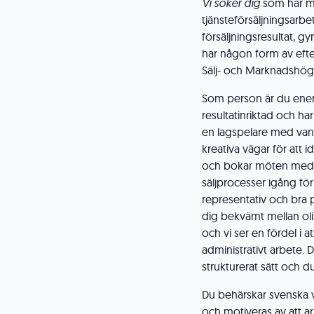
Vi söker dig
som har mi
tjänsteförsäljningsarb
försäljningsresultat, 
har någon form av efter
Sälj- och Marknadshö
Som person är du energ
resultatinriktad och har
en lagspelare med vana 
kreativa vägar för att 
och bokar möten med. Fö
säljprocesser igång fö
representativ och bra p
dig bekvämt mellan ol
och vi ser en fördel i 
administrativt arbete. 
strukturerat sätt och d
Du behärskar svenska väl
och motiveras av att arb