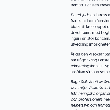
framtid. Tjänsten kräve
Du erbjuds
en intressan
framkant inom återvinn
bidrar till kretsloppet 
drivet team, med hög
ingår i en stor koncer
utvecklingsmöjligheter
Är du den vi söker? S
har frågor kring tjäns
rekryteringskonsult Ag
ansökan så snart som m
Ragn-Sells är ett av S
och miljö. Vi samlar in
från näringsliv, organi
och professionella med
helhetssyn och framåta