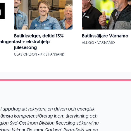
Butikkselger, deltid 13%
Butikssäljare Värnamo
ningen
fast + ekstrahjelp
ALLIGO • VÄRNAMO
julesesong
CLAS OHLSON • KRISTIANSAND
 i uppdrag att rekrytera en driven och energisk
es främsta kompetensföretag inom återvinning och
 Region Syd-Öst inom Division Recycling söker vi nu
rbeta Kalmar län samt Gotland. Ragn-Sells ser en