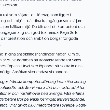
r B-körkort.
t roll som säljare i ett företag som ligger i
ing och miljö – där dina framgångar som säljare
och en hållbar miljö. Du blir del i ett kompetent och
t engagemang och god teamanda. Ragn-Sells
n, där prestation och ambition borgar för goda
.
änd in dina ansökningshandlingar nedan. Om du
ten är du välkommen att kontakta Made for Sales
nes Orpana. Urval sker löpande, så skicka in dina
öjligt. Ansökan sker endast via annons.
veriges främsta kompetensföretag inom återvinning
, behandlar och återvinner avfall och restprodukter
sationer och hushåll över hela Sverige. Våra erfarna
arbetare tror på enkla lösningar, ansvarstagande,
nda. Vi är drygt 1500 medarbetare i Sverige. Ragn-