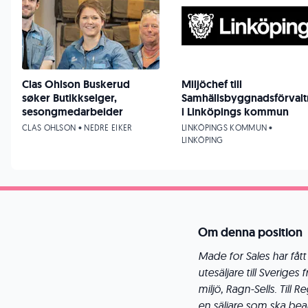
Clas Ohlson Buskerud
Miljöchef till
søker Butikkselger,
Samhällsbyggnadsförvalt
sesongmedarbeider
i Linköpings kommun
CLAS OHLSON • NEDRE EIKER
LINKÖPINGS KOMMUN •
LINKÖPING
Om denna position
Made for Sales har fått
utesäljare till Sverig
miljö, Ragn-Sells. Till
en säljare som ska bea