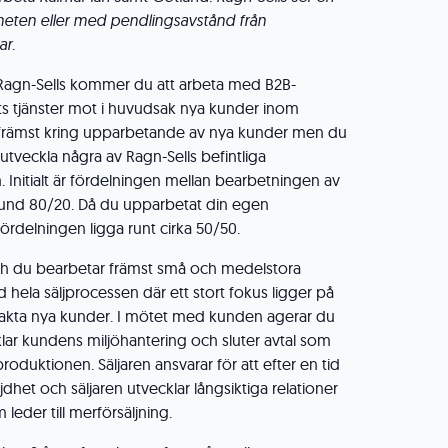
heten eller med pendlingsavstånd från
ar.
 Ragn-Sells kommer du att arbeta med B2B-
ets tjänster mot i huvudsak nya kunder inom
er främst kring upparbetande av nya kunder men du
utveckla några av Ragn-Sells befintliga
 Initialt är fördelningen mellan bearbetningen av
kund 80/20. Då du upparbetat din egen
rdelningen ligga runt cirka 50/50.
och du bearbetar främst små och medelstora
 hela säljprocessen där ett stort fokus ligger på
ntakta nya kunder. I mötet med kunden agerar du
klar kundens miljöhantering och sluter avtal som
roduktionen. Säljaren ansvarar för att efter en tid
jdhet och säljaren utvecklar långsiktiga relationer
leder till merförsäljning.