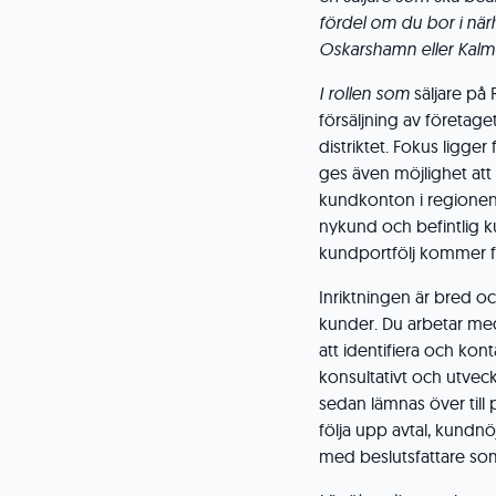
fördel om du bor i när
Oskarshamn eller Kalm
I rollen som
säljare på
försäljning av företag
distriktet. Fokus ligg
ges även möjlighet att 
kundkonton i regionen.
nykund och befintlig 
kundportfölj kommer fö
Inriktningen är bred 
kunder. Du arbetar med
att identifiera och ko
konsultativt och utvec
sedan lämnas över till p
följa upp avtal, kundnö
med beslutsfattare som 