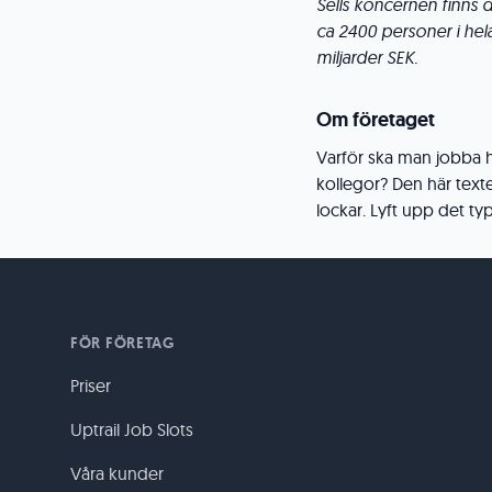
Sells koncernen finns 
ca 2400 personer i he
miljarder SEK.
Om företaget
Varför ska man jobba ho
kollegor? Den här texten
lockar. Lyft upp det typ
FÖR FÖRETAG
Priser
Uptrail Job Slots
Våra kunder