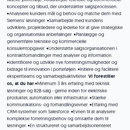
koncepter og tilbud, der understøtter salgsprocessen.
•Analysere kunders mål og behov og matche dem med
Siemens' løsninger. •Samarbejde med kundens
udviklere, projektledere og ledelse for at give strategiske
og organisatoriske anbefalinger. •Planlægge og
gennemføre tekniske og kommercielle
konsulentopgaver. •Understøtte salgsorganisationen i
kontraktforhandlinger med analyser og information.
•Identificere og udvikle nye forretningsmuligheder og
bidrage til innovation i porteføljen. •Initiere og facilitere
ekspertteams og samarbejdsaktiviteter.
Vi forestiller
os, at du har
•Minimum 3 års erfaring med teknisk
løsninger og B2B-salg - gerne inden for elektriske
produkter, automation eller infrastruktur. •Stærke
kommunikations- og forhandlingsevner. •Erfaring med
CRM-systemer som Salesforce. •Evnen til at analysere
komplekse forretningsbehov og omsætte dem til
løsninger. •En struktureret og samarbejdsorienteret