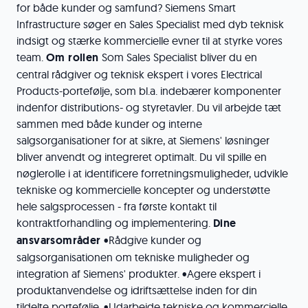
for både kunder og samfund? Siemens Smart
Infrastructure søger en Sales Specialist med dyb teknisk
indsigt og stærke kommercielle evner til at styrke vores
team.
Om rollen
Som Sales Specialist bliver du en
central rådgiver og teknisk ekspert i vores Electrical
Products-portefølje, som bl.a. indebærer komponenter
indenfor distributions- og styretavler. Du vil arbejde tæt
sammen med både kunder og interne
salgsorganisationer for at sikre, at Siemens' løsninger
bliver anvendt og integreret optimalt. Du vil spille en
nøglerolle i at identificere forretningsmuligheder, udvikle
tekniske og kommercielle koncepter og understøtte
hele salgsprocessen - fra første kontakt til
kontraktforhandling og implementering.
Dine
ansvarsområder
•Rådgive kunder og
salgsorganisationen om tekniske muligheder og
integration af Siemens' produkter. •Agere ekspert i
produktanvendelse og idriftsættelse inden for din
tildelte portefølje. •Udarbejde tekniske og kommercielle