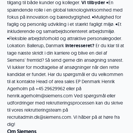
tilgang til både kunder og kolleger.
Vi tilbyder
•En
spændende rolle i en global teknologivirksomhed med
fokus på innovation og bæredygtighed. •Mulighed for
faglig og personlig udvikling i et stærkt fagligt miljø. •Et
inkluderende og samarbejdsorienteret arbejdsmiljø.
•Fleksible arbejdsforhold og attraktive personalegoder.
Lokation: Ballerup, Danmark
Interesseret?
Er du klar til at
tage næste skridt i din karriere og blive en del af
Siemens' fremtid? Så send gerne din ansøgning snarest.
Vi lukker for modtagelse af ansøgninger når den rette
kandidat er fundet. Har du spørgsmål er du velkommen
til at kontakte Head of area sales EP Denmark Henrik
Agerholm på +45 29629962 eller på
henrik.agerholm@siemens.com Ved spørgsmål eller
udfordringer med rekrutteringsprocessen kan du skrive
til vores rekrutteringsteam på
recruitadmin.dk@siemens.com. Vi håber på at høre fra
dig!
Om Siemens