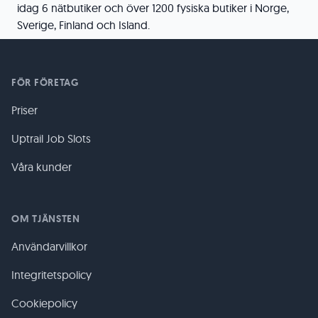
idag 6 nätbutiker och över 1200 fysiska butiker i Norge,
Sverige, Finland och Island.
FÖR FÖRETAG
Priser
Uptrail Job Slots
Våra kunder
OM TJÄNSTEN
Användarvillkor
Integritetspolicy
Cookiepolicy