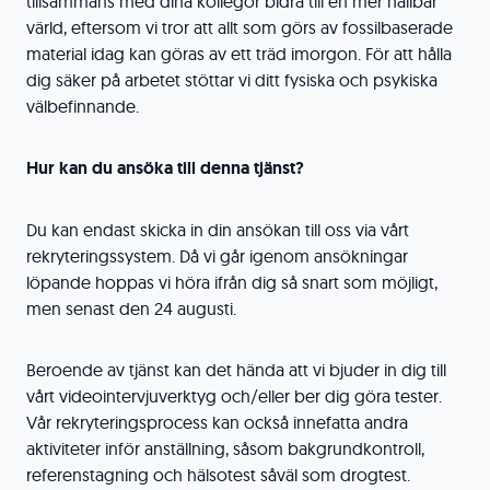
tillsammans med dina kollegor bidra till en mer hållbar
värld, eftersom vi tror att allt som görs av fossilbaserade
material idag kan göras av ett träd imorgon. För att hålla
dig säker på arbetet stöttar vi ditt fysiska och psykiska
välbefinnande.
Hur kan du ansöka till denna tjänst?
Du kan endast skicka in din ansökan till oss via vårt
rekryteringssystem. Då vi går igenom ansökningar
löpande hoppas vi höra ifrån dig så snart som möjligt,
men senast den 24 augusti.
Beroende av tjänst kan det hända att vi bjuder in dig till
vårt videointervjuverktyg och/eller ber dig göra tester.
Vår rekryteringsprocess kan också innefatta andra
aktiviteter inför anställning, såsom bakgrundkontroll,
referenstagning och hälsotest såväl som drogtest.