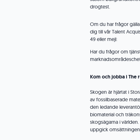
drogtest.
Om du har frågor gälla
dig till vår Talent Acqu
49 eller mejl:
Har du frågor om tjän
marknadsområdeschef Ma
Kom och jobba i The 
Skogen är hjärtat i Stor
av fossilbaserade materi
den ledande leverantö
biomaterial och träkons
skogsägarna i världen.
uppgick omsättningen ti