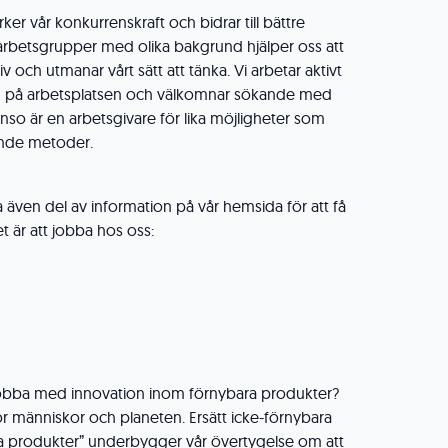
rker vår konkurrenskraft och bidrar till bättre
 arbetsgrupper med olika bakgrund hjälper oss att
v och utmanar vårt sätt att tänka. Vi arbetar aktivt
n på arbetsplatsen och välkomnar sökande med
nso är en arbetsgivare för lika möjligheter som
rande metoder.
a även del av information på vår hemsida för att få
t är att jobba hos oss:
 jobba med innovation inom förnybara produkter?
ör människor och planeten. Ersätt icke-förnybara
a produkter” underbygger vår övertygelse om att