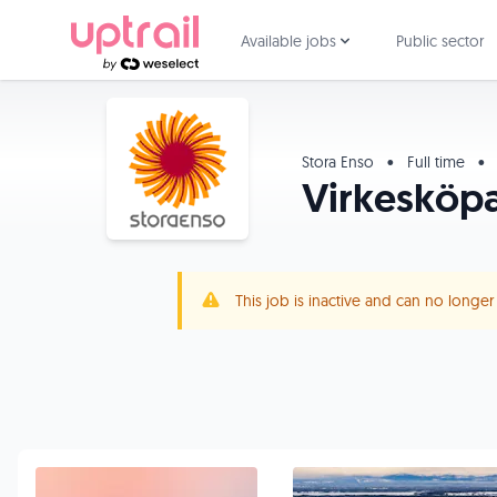
Available jobs
Public sector
Stora Enso
•
Full time
•
Virkesköpa
This job is inactive and can no longe