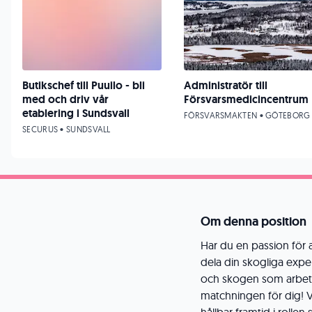
Butikschef till Puuilo - bli
Administratör till
med och driv vår
Försvarsmedicincentrum
etablering i Sundsvall
FÖRSVARSMAKTEN • GÖTEBORG
SECURUS • SUNDSVALL
Om denna position
Har du en passion för 
dela din skogliga exper
och skogen som arbets
matchningen för dig! Vi 