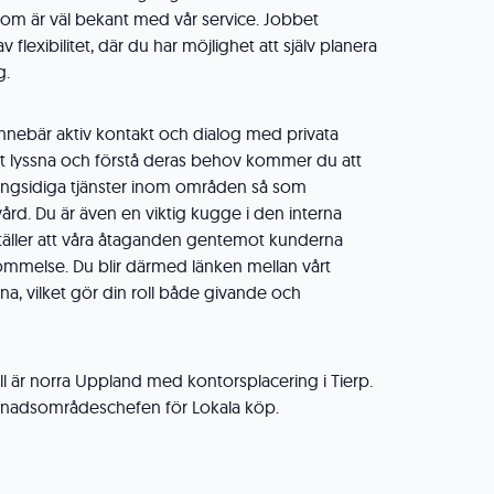
m är väl bekant med vår service. Jobbet
flexibilitet, där du har möjlighet att själv planera
g.
 innebär aktiv kontakt och dialog med privata
 lyssna och förstå deras behov kommer du att
ngsidiga tjänster inom områden så som
rd. Du är även en viktig kugge i den interna
äller att våra åtaganden gentemot kunderna
ommelse. Du blir därmed länken mellan vårt
a, vilket gör din roll både givande och
ll är norra Uppland med kontorsplacering i Tierp.
rknadsområdeschefen för Lokala köp.