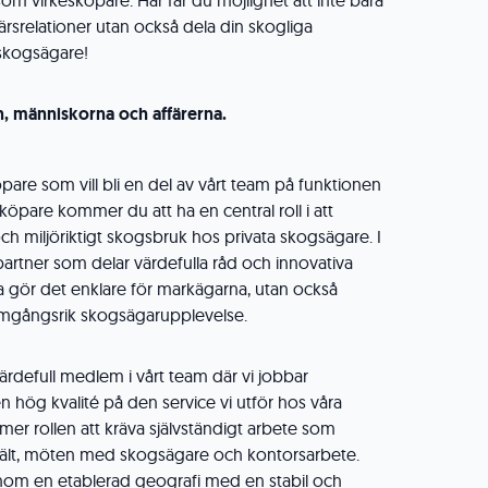
 som virkesköpare. Här får du möjlighet att inte bara
färsrelationer utan också dela din skogliga
skogsägare!
, människorna och affärerna.
pare som vill bli en del av vårt team på funktionen
öpare kommer du att ha en central roll i att
och miljöriktigt skogsbruk hos privata skogsägare. I
g partner som delar värdefulla råd och innovativa
a gör det enklare för markägarna, utan också
ramgångsrik skogsägarupplevelse.
ärdefull medlem i vårt team där vi jobbar
en hög kvalité på den service vi utför hos våra
er rollen att kräva självständigt arbete som
i fält, möten med skogsägare och kontorsarbete.
nom en etablerad geografi med en stabil och