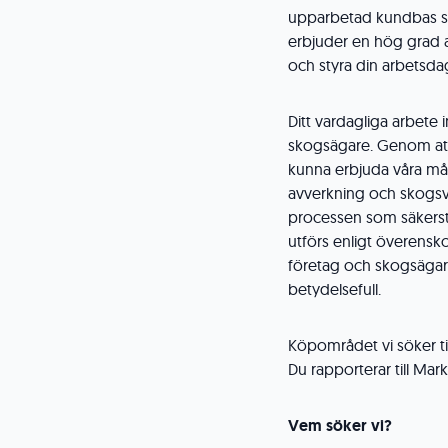
upparbetad kundbas so
erbjuder en hög grad av 
och styra din arbetsda
Ditt vardagliga arbete
skogsägare. Genom att
kunna erbjuda våra må
avverkning och skogsvå
processen som säkerst
utförs enligt överensk
företag och skogsägarn
betydelsefull.
Köpområdet vi söker ti
Du rapporterar till Ma
Vem söker vi?