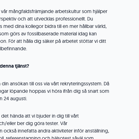
 i vår mångfaldsfrämjande arbetskultur som hjälper
rspektiv och att utvecklas professionellt. Du
med dina kollegor bidra till en mer hållbar värld,
lt som görs av fossilbaserade material idag kan
n. För att hålla dig säker på arbetet stöttar vi ditt
älbefinnande.
 denna tjänst?
 din ansökan till oss via vårt rekryteringssystem. Då
gar löpande hoppas vi höra ifrån dig så snart som
n 24 augusti.
et hända att vi bjuder in dig till vårt
h/eller ber dig göra tester. Vår
 också innefatta andra aktiviteter inför anställning,
l, referenstagning och hälsotest såväl som