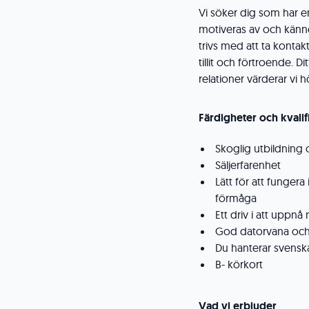
Vi söker dig som har 
motiveras av och känn
trivs med att ta konta
tillit och förtroende. D
relationer värderar vi h
Färdigheter och kvalifi
Skoglig utbildning
Säljerfarenhet
Lätt för att funge
förmåga
Ett driv i att uppnå
God datorvana och 
Du hanterar svenska 
B- körkort
Vad vi erbjuder