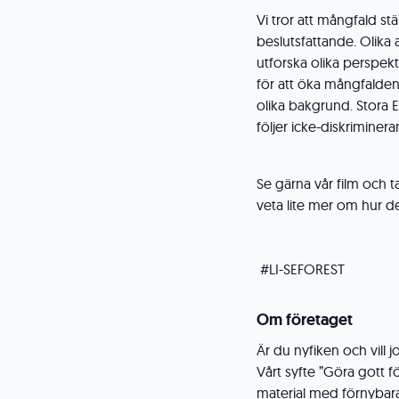
Vi tror att mångfald stä
beslutsfattande. Olika
utforska olika perspekti
för att öka mångfalde
olika bakgrund. Stora E
följer icke-diskrimine
Se gärna vår film och t
veta lite mer om hur de
#LI-SEFOREST
Om företaget
Är du nyfiken och vill
Vårt syfte ”Göra gott f
material med förnybar