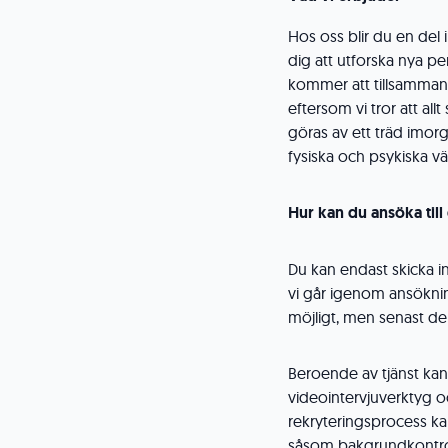
Hos oss blir du en del
dig att utforska nya pe
kommer att tillsammans 
eftersom vi tror att al
göras av ett träd imorgo
fysiska och psykiska v
Hur kan du ansöka till
Du kan endast skicka in
vi går igenom ansöknin
möjligt, men senast de
Beroende av tjänst kan d
videointervjuverktyg oc
rekryteringsprocess kan
såsom bakgrundkontrol