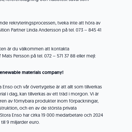
nde rekryteringsprocessen, tveka inte att höra av
isition Partner Linda Andersson på tel. 073 – 845 41
sten är du välkommen att kontakta
ts Persson på tel. 072 – 571 37 88 eller mejl:
renewable materials company!
a Enso och vår övertygelse är att allt som tillverkas
al i dag, kan tillverkas av ett träd i morgon. Vi är
ren av förnybara produkter inom förpackningar,
truktion, och en av de största privata
 Stora Enso har cirka 19 000 medarbetare och 2024
ll 9 miljarder euro.