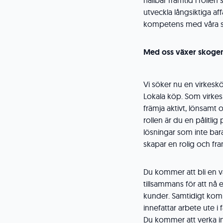
hållbar framtid i rollen
utveckla långsiktiga af
kompetens med våra 
Med oss växer skogen
Vi söker nu en virkeskö
Lokala köp. Som virkesk
främja aktivt, lönsamt 
rollen är du en pålitli
lösningar som inte bar
skapar en rolig och f
Du kommer att bli en v
tillsammans för att nå 
kunder. Samtidigt komm
innefattar arbete ute 
Du kommer att verka i