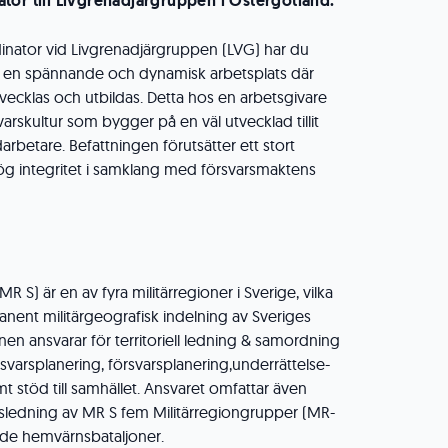
tor till Livgrenadjärgruppen i Östergötland.
inator vid Livgrenadjärgruppen (LVG) har du
på en spännande och dynamisk arbetsplats där
ecklas och utbildas. Detta hos en arbetsgivare
rskultur som bygger på en väl utvecklad tillit
rbetare. Befattningen förutsätter ett stort
g integritet i samklang med försvarsmaktens
R S) är en av fyra militärregioner i Sverige, vilka
nent militärgeografisk indelning av Sveriges
onen ansvarar för territoriell ledning & samordning
rsvarsplanering, försvarsplanering,underrättelse-
t stöd till samhället. Ansvaret omfattar även
tsledning av MR S fem Militärregiongrupper (MR-
nde hemvärnsbataljoner.