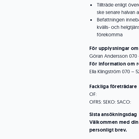
Tillträde enligt ö
ske senare halvan
Befattningen innebä
kvälls- och helgtjä
förekomma
För upplysningar om
Göran Andersson 070 –
För information om 
Ella Klingström 070 – 5
Fackliga företrädare
OF:
OFRS: SEKO: SACO:
Sista ansökningsdag
Välkommen med din a
personligt brev.