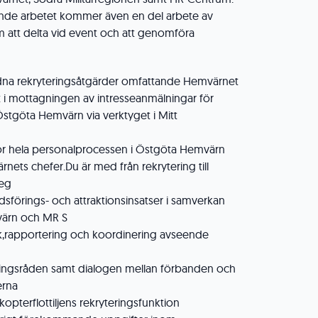
nde arbetet kommer även en del arbete av
m att delta vid event och att genomföra
dna rekryteringsåtgärder omfattande Hemvärnet
t i mottagningen av intresseanmälningar för
stgöta Hemvärn via verktyget i Mitt
r hela personalprocessen i Östgöta Hemvärn
rnets chefer.Du är med från rekrytering till
teg
sförings- och attraktionsinsatser i samverkan
ärn och MR S
ik,rapportering och koordinering avseende
ingsråden samt dialogen mellan förbanden och
erna
pterflottiljens rekryteringsfunktion