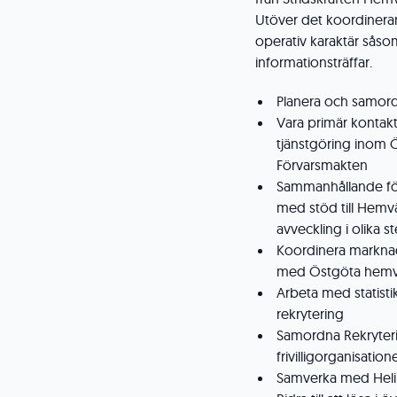
Utöver det koordinera
operativ karaktär såso
informationsträffar.
Planera och samor
Vara primär kontak
tjänstgöring inom Ö
Förvarsmakten
Sammanhållande fö
med stöd till Hemvä
avveckling i olika s
Koordinera marknad
med Östgöta hemv
Arbeta med statist
rekrytering
Samordna Rekryter
frivilligorganisation
Samverka med Heliko