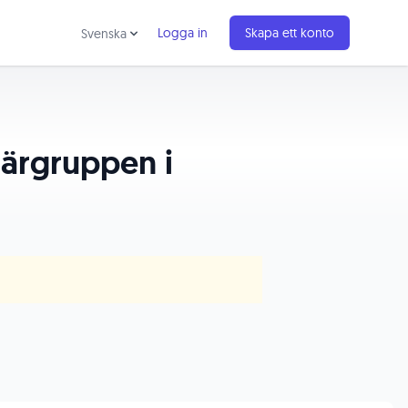
Logga in
Skapa ett konto
Svenska
järgruppen i