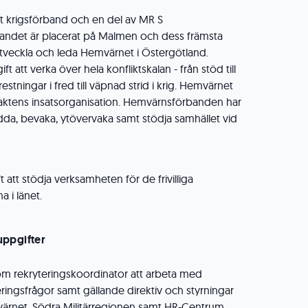
t krigsförband och en del av MR S
andet är placerat på Malmen och dess främsta
 utveckla och leda Hemvärnet i Östergötland.
ft att verka över hela konfliktskalan - från stöd till
estningar i fred till väpnad strid i krig. Hemvärnet
maktens insatsorganisation. Hemvärnsförbanden har
da, bevaka, ytövervaka samt stödja samhället vid
t att stödja verksamheten för de frivilliga
a i länet.
uppgifter
om rekryteringskoordinator att arbeta med
eringsfrågor samt gällande direktiv och styrningar
värnet, Södra Militärregionen samt HR-Centrum.