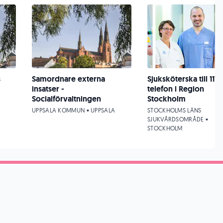
s
Samordnare externa
Sjuksköterska till 117
insatser -
telefon i Region
Socialförvaltningen
Stockholm
UPPSALA KOMMUN • UPPSALA
STOCKHOLMS LÄNS
SJUKVÅRDSOMRÅDE •
STOCKHOLM