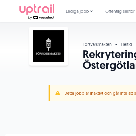
Lediga jobb
Offentlig sektor
Försvarsmakten
•
Heltid
Rekryterin
Östergötla
Detta jobb är inaktivt och går inte att