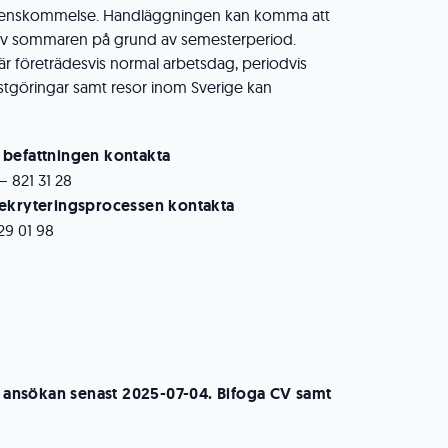
verenskommelse. Handläggningen kan komma att
 av sommaren på grund av semesterperiod.
r företrädesvis normal arbetsdag, periodvis
nstgöringar samt resor inom Sverige kan
 befattningen kontakta
 821 31 28
rekryteringsprocessen kontakta
29 01 98
nsökan senast 2025-07-04. Bifoga CV samt