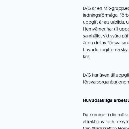
LVG är en MR-grupp,et
ledningsförmåga. Förb
uppgift är att utbilda,
Hemvärnet har till uppgi
samhället vid svåra påfr
är en del av Försvars
huvuduppgifterna skyd
kris.
LVG har även till uppgif
försvarsorganisationern
Huvudsakliga arbets
Du kommer i din roll s
attraktions- och rekryt
från Stridskraften Hem