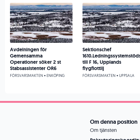
Avdelningen för
Sektionschef
Gemensamma
1610.Ledningssystemstöd
Operationer söker 2 st
till F 16, Upplands
Stabsassistenter OR6
flygflottilj
FÖRSVARSMAKTEN • ENKÖPING
FÖRSVARSMAKTEN • UPPSALA
Om denna position
Om tjänsten