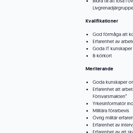
Bidra till att lösa
Livgrenadjärgrupp
Kvalifikationer
God förmåga att ko
Erfarenhet av arbe
Goda IT kunskaper 
B-körkort
Meriterande
Goda kunskaper om 
Erfarenhet att arbe
Försvarsmakten”
Yrkesinformatör i
Militära förarbevis
Övrig militär erfare
Erfarenhet av inter
Erfarenhet av att s