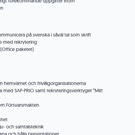
 i övrigt förekommande uppgifter inom
en
mmunicera på svenska i såväl tal som skrift
te med rekrytering
(Office paketet)
hemvärnet och frivilligorganisationerna
ta med SAP-PRIO samt rekryteringsverktyget ”Mitt
nom Försvarsmakten
nhet
vju- och samtalsteknik
kapa och hålla presentationer