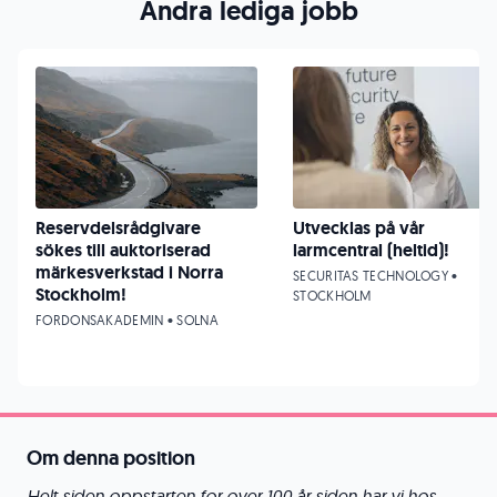
Andra lediga jobb
Reservdelsrådgivare
Utvecklas på vår
sökes till auktoriserad
larmcentral (heltid)!
märkesverkstad i Norra
SECURITAS TECHNOLOGY •
Stockholm!
STOCKHOLM
FORDONSAKADEMIN • SOLNA
Om denna position
Helt siden oppstarten for over 100 år siden har vi hos