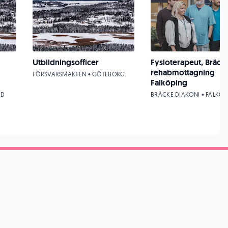
Utbildningsofficer
Fysioterapeut, Bräck
rehabmottagning
FÖRSVARSMAKTEN • GÖTEBORG
Falköping
AD
BRÄCKE DIAKONI • FALKÖP