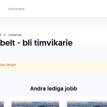
Annonsera
id
•
Vetlanda
belt - bli timvikarie
 söka längre
Andra lediga jobb