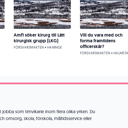
Amf1 söker kirurg till Lätt
Vill du vara med och
kirurgisk grupp (LKG)
forma framtidens
officerskår?
FÖRSVARSMAKTEN • HANINGE
FÖRSVARSMAKTEN • HALMST
t jobba som timvikarie inom flera olika yrken. Du
h omsorg, skola, förskola, måltidsservice eller