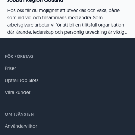
Jobba i Region Gotland
Hos oss får du möjlighet att utvecklas och växa, både
som individ och tillsammans med andra. Som
arbetsgivare arbetar vi för att bli en tillitsfull organisation
där lärande, ledarskap och personlig utveckling är viktigt.
FÖR FÖRETAG
Priser
Uptrail Job Slots
Våra kunder
OM TJÄNSTEN
Användarvillkor