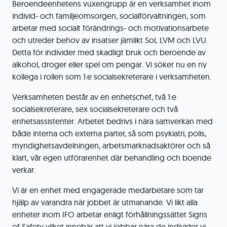
Beroendeenhetens vuxengrupp är en verksamhet inom
individ- och familjeomsorgen, socialförvaltningen, som
arbetar med socialt förändrings- och motivationsarbete
och utreder behov av insatser jämlikt SoL LVM och LVU.
Detta för individer med skadligt bruk och beroende av
alkohol, droger eller spel om pengar. Vi söker nu en ny
kollega i rollen som 1:e socialsekreterare i verksamheten.
Verksamheten består av en enhetschef, två 1:e
socialsekreterare, sex socialsekreterare och två
enhetsassistenter. Arbetet bedrivs i nära samverkan med
både interna och externa parter, så som psykiatri, polis,
myndighetsavdelningen, arbetsmarknadsaktörer och så
klart, vår egen utförarenhet där behandling och boende
verkar.
Vi är en enhet med engagerade medarbetare som tar
hjälp av varandra när jobbet är utmanande. Vi likt alla
enheter inom IFO arbetar enligt förhållningssättet Signs
of Safety vilket innebär att vi jobbar nära de individer vi