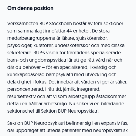
Om denna position
Verksamheten BUP Stockholm består av fem sektioner
som sammanlagt innefattar 44 enheter. De stora
medarbetargrupperna är läkare, sjuksköterskor,
psykologer, kuratorer, undersköterskor och medicinska
sekreterare. BUP:s vision för framtidens specialiserade
barn- och ungdomspsykiatri är att ge rätt vård när och
där du behöver – för en specialiserad, likvärdig och
kunskapsbaserad barnpsykiatri med utveckling och
delaktighet i fokus. Det innebär att vården vi ger är säker,
personcentrerad, i rätt tid, jämlik, integrerad,
resurseffektiv och att vi som arbetsgrupp åstadkommer
detta i en hållbar arbetsmiljö. Nu söker vi en biträdande
sektionschef till Sektion BUP Neuropsykiatri.
Sektion BUP Neuropsykiatri befinner sig i en expansiv fas,
där uppdraget att utreda patienter med neuropsykiatrisk