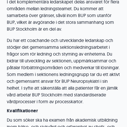
I det komplementära ledarskapet delas ansvaret för flera
områden mellan ledningsteamet. Du kommer att
samarbeta över gränser, såväl inom BUP som utanför
BUP, vilket är avgörande i det stora sammanhang som
BUP Stockholm är en del av.
Du har ett coachande och utvecklande ledarskap och
stödjer det gemensamma sektionsledningsarbetet i
frågor som rör ledning och styrning av enheterna. Du
bidrar till utveckling av sektionen, uppmärksammar och
påtalar förbättringsområden och medverkar till lösningar.
Som medlem i sektionens ledningsgrupp tar du ett aktivt
och gemensamt ansvar för BUP Neuropsykiatri i sin
helhet. I syfte att säkerställa att alla patienter får en jämlik
vård arbetar BUP Stockholm med standardiserade
vårdprocesser i form av processkartor.
Kvalifikationer
Du som söker ska ha examen från akademisk utbildning
inom hälso- och sjukvård och erfarenhet av chefs- och