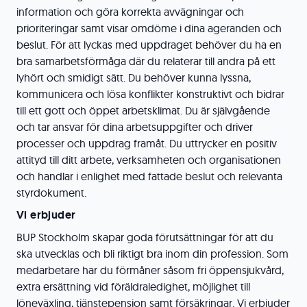
information och göra korrekta avvägningar och
prioriteringar samt visar omdöme i dina ageranden och
beslut. För att lyckas med uppdraget behöver du ha en
bra samarbetsförmåga där du relaterar till andra på ett
lyhört och smidigt sätt. Du behöver kunna lyssna,
kommunicera och lösa konflikter konstruktivt och bidrar
till ett gott och öppet arbetsklimat. Du är självgående
och tar ansvar för dina arbetsuppgifter och driver
processer och uppdrag framåt. Du uttrycker en positiv
attityd till ditt arbete, verksamheten och organisationen
och handlar i enlighet med fattade beslut och relevanta
styrdokument.
Vi erbjuder
BUP Stockholm skapar goda förutsättningar för att du
ska utvecklas och bli riktigt bra inom din profession. Som
medarbetare har du förmåner såsom fri öppensjukvård,
extra ersättning vid föräldraledighet, möjlighet till
löneväxling, tjänstepension samt försäkringar. Vi erbjuder