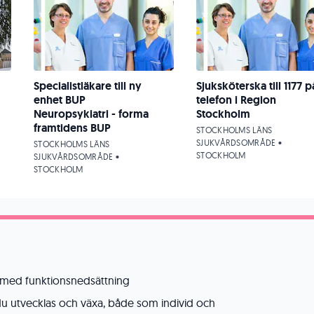
Specialistläkare till ny
Sjuksköterska till 1177 p
enhet BUP
telefon i Region
Neuropsykiatri - forma
Stockholm
framtidens BUP
STOCKHOLMS LÄNS
SJUKVÅRDSOMRÅDE •
STOCKHOLMS LÄNS
STOCKHOLM
SJUKVÅRDSOMRÅDE •
STOCKHOLM
med funktionsnedsättning
du utvecklas och växa, både som individ och