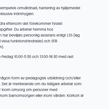
xempelvis omvårdnad, hantering av hjälpmedel
nklusive intimhygien.
redra eftersom det förekommer fysiskt
pgifter. Du arbetar hemma hos
ar beviljats personlig assistans enligt LSS (lag
l vissa funktionshindrade) och SFB
n).
fredag 10:00-11:30 och 13:00-18:30 med rast
r någon form av pedagogisk utbildning och/eller
 Det är meriterande om du tidigare arbetat som
ller inom omsorg om personer med
 inom barnomsorgen eller inom vården. Körkort är