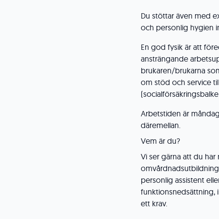
Du stöttar även med e
och personlig hygien i
En god fysik är att fö
ansträngande arbetsup
brukaren/brukarna som h
om stöd och service til
(socialförsäkringsbalke
Arbetstiden är måndag-
däremellan.
Vem är du?
Vi ser gärna att du ha
omvårdnadsutbildning.
personlig assistent e
funktionsnedsättning,
ett krav.