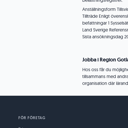
belastningsregistret:
Anställningsform Tillsv
Tillträde Enligt över
befattningar 1 Syssels
Land Sverige Referens
Sista ansökningsdag 2
Jobba i Region Got
Hos oss får du möjligh
tillsammans med andra. S
organisation där lärand
FÖR FÖRETAG