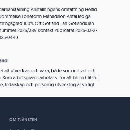
idareanställning Anställningens omfattning Heltid
enskommelse Löneform Månadslön Antal lediga
ättningsgrad 100% Ort Gotland Län Gotlands län
nummer 2025/389 Kontakt Publicerat 2025-03-27
025-04-10
land
et att utvecklas och växa, både som individ och
om arbetsgivare arbetar vi för att bli en tillitsfull
e, ledarskap och personlig utveckling är viktigt.
OM TJÄNSTEN