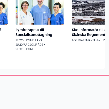
å
Lymfterapeut till
Skolinformatör till S
Specialistmottagning
Skånska Regementet 
STOCKHOLMS LÄNS
FÖRSVARSMAKTEN • LUND
SJUKVÅRDSOMRÅDE •
STOCKHOLM