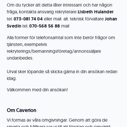
Om du tycker att detta låter intressant och har någon
fråga, kontakta ansvarig rekryterare
Lisbeth Hulander
tel.
073-081 74 04
eller mail alt. teknisk förvaltare
Johan
Svedin
tel.
070-568 56 88
mail
Alla former för telefonsamtal som inte berör frågor om
tjänsten, exempelvis
rekryterings/bemanningsföretag/annonssäljare
undanbedes.
Urval sker löpande så skicka gärna in din ansökan redan
idag.
Välkommen med din ansökan!
Om Caverion
Vi formas av våra omgivningar. Genom att göra de
smarta och hållbara ser vi till att företag och omvärld