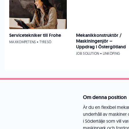
Servicetekniker till Frohe
Mekanikkonstruktör /
Maskiningenjör –
MAXKOMPETENS • TYRESÖ
Uppdrag i Östergötland
JOB SOLUTION • LINKÖPING
Om denna position
Är du en flexibel mek
underhåll av maskiner 
i Södertälje som vill v
maskinpark och fordon 