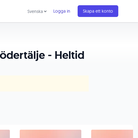
Logga in
Skapa ett konto
Svenska
dertälje - Heltid