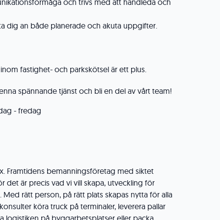
ikationsförmåga och trivs med att handleda och
 ta dig an både planerade och akuta uppgifter.
inom fastighet- och parkskötsel är ett plus.
nna spännande tjänst och bli en del av vårt team!
dag - fredag
ig
lex. Framtidens bemanningsföretag med siktet
ör det är precis vad vi vill skapa, utveckling för
Med rätt person, på rätt plats skapas nytta för alla
 konsulter köra truck på terminaler, leverera pallar
 logistiken på byggarbetsplatser eller packa