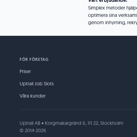
Vårt erbjudande:
Simplex metoder hjälper
optimera sina verksam
genom inhyrning, rekry
FÖR FÖRETAG
Priser
Uptrail Job Slots
Våra kunder
Uptrail AB • Korgmakargränd 6, 111 22, Stockholm
© 2014-2026