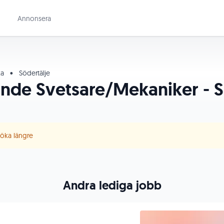
Annonsera
ka
•
Södertälje
nde Svetsare/Mekaniker - Sö
 söka längre
Andra lediga jobb