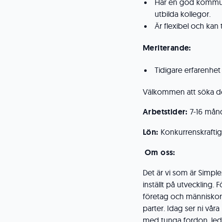
Har en god kommun
utbilda kollegor.
Är flexibel och kan
Meriterande:
Tidigare erfarenhet 
Välkommen att söka de
Arbetstider:
7-16 mån
Lön:
Konkurrenskraft
Om oss:
Det är vi som är Simp
inställt på utveckling. F
företag och människor. 
parter. Idag ser ni våra
med tunga fordon, leda