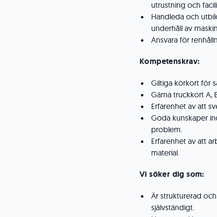
utrustning och facili
Handleda och utbil
underhåll av maski
Ansvara för renhåll
Kompetenskrav:
Giltiga körkort för
Gärna truckkort A, B
Erfarenhet av att s
Goda kunskaper ino
problem.
Erfarenhet av att a
material.
Vi söker dig som:
Är strukturerad oc
självständigt.