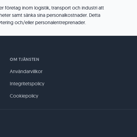
 företag inom logistik, transport och industri att
heter samt sänka sina personalkostnader. Detta
tering och/eller personalentreprenader.
OM TJÄNSTEN
Användarvillkor
Integritetspolicy
Cookiepolicy