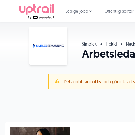
Lediga jobb
Offentlig sektor
Simplex
•
Heltid
•
Nac
Arbetsleda
Detta jobb är inaktivt och går inte att