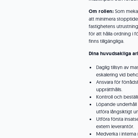
Om rollen:
Som mekani
att minimera stopptider 
fastighetens utrustnin
för att hålla ordning i
finns tillgängliga.
Dina huvudsakliga ar
Daglig tillsyn av m
eskalering vid beho
Ansvara för förråds
upprätthålls.
Kontroll och beställ
Löpande underhåll a
utföra långsiktigt u
Utföra första insat
extern leverantör.
Medverka i interna