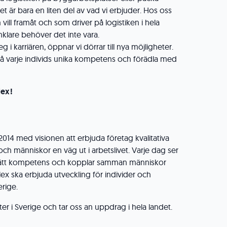
t är bara en liten del av vad vi erbjuder. Hos oss
ill framåt och som driver på logistiken i hela
enklare behöver det inte vara.
g i karriären, öppnar vi dörrar till nya möjligheter.
a på varje individs unika kompetens och förädla med
lex!
014 med visionen att erbjuda företag kvalitativa
h människor en väg ut i arbetslivet. Varje dag ser
ttar rätt kompetens och kopplar samman människor
ex ska erbjuda utveckling för individer och
erige.
rter i Sverige och tar oss an uppdrag i hela landet.