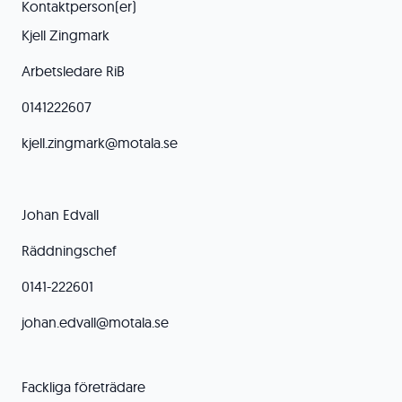
Kontaktperson(er)
Kjell Zingmark
Arbetsledare RiB
0141222607
kjell.zingmark@motala.se
Johan Edvall
Räddningschef
0141-222601
johan.edvall@motala.se
Fackliga företrädare