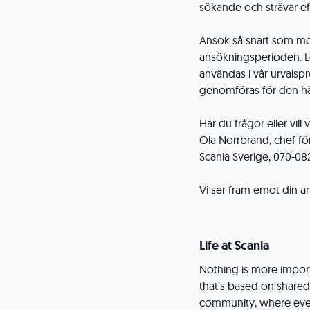
sökande och strävar ef
Ansök så snart som möj
ansökningsperioden. L
användas i vår urvals
genomföras för den hä
Har du frågor eller vill
Ola Norrbrand, chef fö
Scania Sverige, 070-08
Vi ser fram emot din 
Life at Scania
Nothing is more impor
that’s based on shared
community, where eve