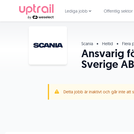
Lediga jobb
Offentlig sektor
Scania
•
Heltid
•
Flera p
Ansvarig f
Sverige A
Detta jobb är inaktivt och går inte att