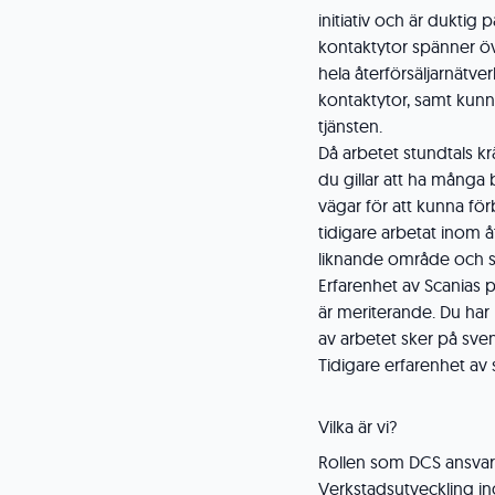
initiativ och är duktig 
kontaktytor spänner öv
hela återförsäljarnätver
kontaktytor, samt kunna
tjänsten.
Då arbetet stundtals k
du gillar att ha många bol
vägar för att kunna för
tidigare arbetat inom å
liknande område och s
Erfarenhet av Scanias 
är meriterande. Du har l
av arbetet sker på sven
Tidigare erfarenhet av 
Vilka är vi?
Rollen som DCS ansvar
Verkstadsutveckling i