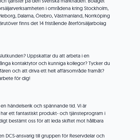
 och tjänster på den svenska marknaden. Bolaget
försäljarverksamheten i områdena kring Stockholm,
eborg, Dalarna, Örebro, Västmanland, Norrköping
utöver finns det 14 fristående återförsäljarbolag
 slutkunden? Uppskattar du att arbeta i en
nga kontaktytor och kunniga kollegor? Tycker du
ren och att driva ett helt affärsområde framåt?
arbete för dig!
i en händelserik och spännande tid. Vi är
r ett fantastiskt produkt- och tjänsteprogram i
digt bestämt oss för att leda skiftet mot hållbara
 en DCS-ansvarig till gruppen för Reservdelar och