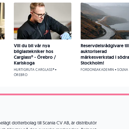
Vill du bli vår nya
Reservdelsrådgivare til
bilglastekniker hos
auktoriserad
Carglass® - Örebro /
märkesverkstad i södr
Karlskoga
Stockholm!
HURTIGRUTA CARGLASS® •
FORDONSAKADEMIN • SOLNA
ÖREBRO
elägt dotterbolag till Scania CV AB, är distributör