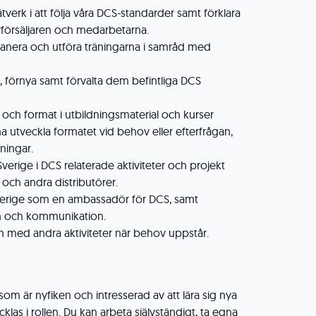
ätverk i att följa våra DCS-standarder samt förklara
rförsäljaren och medarbetarna.
planera och utföra träningarna i samråd med
 förnya samt förvalta dem befintliga DCS
t och format i utbildningsmaterial och kurser
a utveckla formatet vid behov eller efterfrågan,
ningar.
verige i DCS relaterade aktiviteter och projekt
 och andra distributörer.
verige som en ambassadör för DCS, samt
n och kommunikation.
n med andra aktiviteter när behov uppstår.
som är nyfiken och intresserad av att lära sig nya
klas i rollen. Du kan arbeta självständigt, ta egna