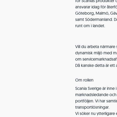
för Scanias produkter
ansvarar idag för åter
Göteborg, Malmö, Gävl
samt Södermanland. Där
runt om i landet.
Vill du arbeta närmare
dynamisk miljö med må
om servicemarknadsaffä
Då kanske detta är ett 
Om rollen
Scania Sverige är inne 
marknadsledande och ha
portföljen. Vi har samti
transportlösningar.
Vi söker nu ytterligare