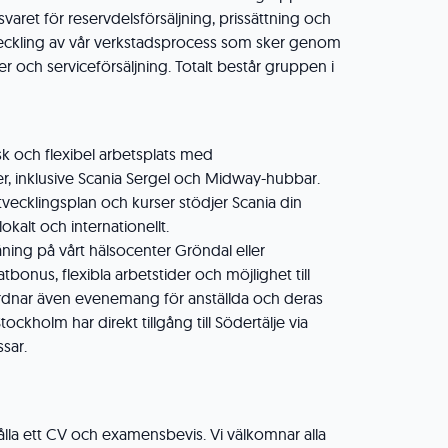
aret för reservdelsförsäljning, prissättning och
veckling av vår verkstadsprocess som sker genom
der och serviceförsäljning. Totalt består gruppen i
k och flexibel arbetsplats med
r, inklusive Scania Sergel och Midway-hubbar.
vecklingsplan och kurser stödjer Scania din
okalt och internationellt.
äning på vårt hälsocenter Gröndal eller
atbonus, flexibla arbetstider och möjlighet till
ordnar även evenemang för anställda och deras
ockholm har direkt tillgång till Södertälje via
ssar.
lla ett CV och examensbevis. Vi välkomnar alla