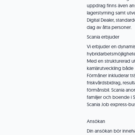
uppdrag finns även ansv
lagerstyrning samt ut
Digital Dealer, standar
dag av åtta personer.
Scania erbjuder
Vi erbjuder en dynamis
hybridarbetsmöjlighete
Med en strukturerad ut
karriärutveckling både l
Förmåner inkluderar tr
friskvårdsbidrag, result
förmånsbil. Scania an
familjer och boende i St
Scania Job express-bu
Ansökan
Din ansökan bör innehå