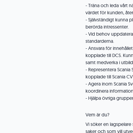
- Träna och leda vårt n
värdet för kunden, åte
- Självständigt kunna 
berörda intressenter.
- Vid behov uppdatera,
standarderna.
- Ansvara för innehålle
kopplade till DCS. Kunn
samt medverka i utbild
- Representera Scania S
kopplade till Scania CV
- Agera inom Scania S
koordinera informatio
- Hjälpa övriga gruppe
Vem är du?
Vi söker en lagspelare 
saker och som vill utvec