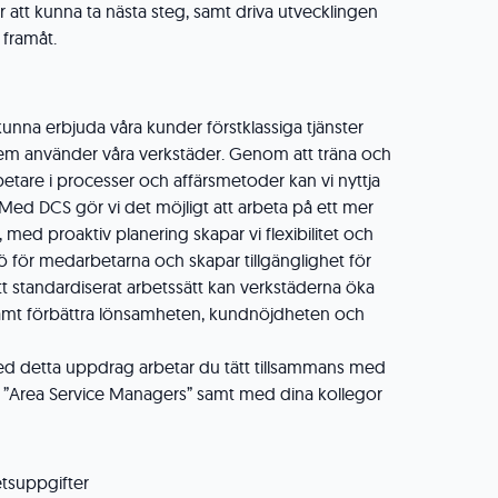
 att kunna ta nästa steg, samt driva utvecklingen
 framåt.
kunna erbjuda våra kunder förstklassiga tjänster
m använder våra verkstäder. Genom att träna och
tare i processer och affärsmetoder kan vi nyttja
 Med DCS gör vi det möjligt att arbeta på ett mer
, med proaktiv planering skapar vi flexibilitet och
jö för medarbetarna och skapar tillgänglighet för
 standardiserat arbetssätt kan verkstäderna öka
 samt förbättra lönsamheten, kundnöjdheten och
ed detta uppdrag arbetar du tätt tillsammans med
åra ”Area Service Managers” samt med dina kollegor
tsuppgifter