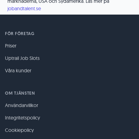
marknaderna, USA och Sydamerika. Läs mer på
jobandtalent.se
FÖR FÖRETAG
Priser
Uptrail Job Slots
Våra kunder
OM TJÄNSTEN
Användarvillkor
Integritetspolicy
Cookiepolicy