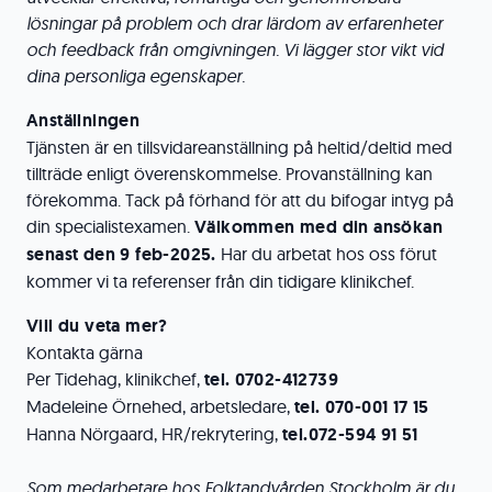
lösningar på problem och drar lärdom av erfarenheter
och feedback från omgivningen. Vi lägger stor vikt vid
dina personliga egenskaper.
Anställningen
Tjänsten är en tillsvidareanställning på heltid/deltid med
tillträde enligt överenskommelse. Provanställning kan
förekomma. Tack på förhand för att du bifogar intyg på
din specialistexamen.
Välkommen med din ansökan
senast den 9 feb-2025.
Har du arbetat hos oss förut
kommer vi ta referenser från din tidigare klinikchef.
Vill du veta mer?
Kontakta gärna
Per Tidehag, klinikchef,
tel.
0702-412739
Madeleine Örnehed, arbetsledare,
tel.
070-001 17 15
Hanna Nörgaard, HR/rekrytering,
tel.072-594 91 51
Som medarbetare hos Folktandvården Stockholm är du