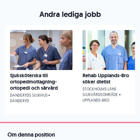
Andra lediga jobb
Sjuksköterska till
Rehab Upplands-Bro
ortopedmottagning-
söker dietist
ortopedi och sårvård
STOCKHOLMS LÄNS
SJUKVÅRDSOMRÅDE •
DANDERYDS SJUKHUS •
UPPLANDS-BRO
DANDERYD
Om denna position