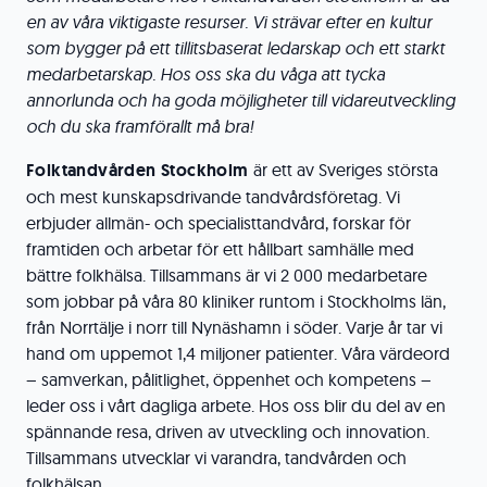
en av våra viktigaste resurser. Vi strävar efter en kultur
som bygger på ett tillitsbaserat ledarskap och ett starkt
medarbetarskap. Hos oss ska du våga att tycka
annorlunda och ha goda möjligheter till vidareutveckling
och du ska framförallt må bra!
Folktandvården Stockholm
är ett av Sveriges största
och mest kunskapsdrivande tandvårdsföretag. Vi
erbjuder allmän- och specialisttandvård, forskar för
framtiden och arbetar för ett hållbart samhälle med
bättre folkhälsa. Tillsammans är vi 2 000 medarbetare
som jobbar på våra 80 kliniker runtom i Stockholms län,
från Norrtälje i norr till Nynäshamn i söder. Varje år tar vi
hand om uppemot 1,4 miljoner patienter. Våra värdeord
– samverkan, pålitlighet, öppenhet och kompetens –
leder oss i vårt dagliga arbete. Hos oss blir du del av en
spännande resa, driven av utveckling och innovation.
Tillsammans utvecklar vi varandra, tandvården och
folkhälsan.