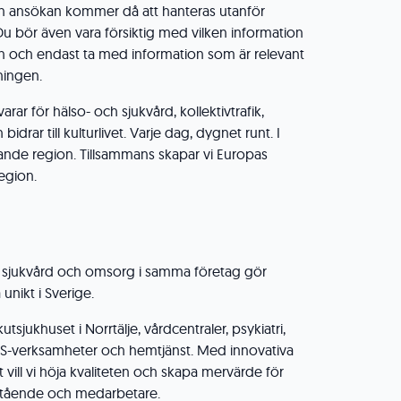
in ansökan kommer då att hanteras utanför
Du bör även vara försiktig med vilken information
n och endast ta med information som är relevant
ningen.
ar för hälso- och sjukvård, kollektivtrafik,
idrar till kulturlivet. Varje dag, dygnet runt. I
ande region. Tillsammans skapar vi Europas
region.
sjukvård och omsorg i samma företag gör
unikt i Sverige.
utsjukhuset i Norrtälje, vårdcentraler, psykiatri,
S-verksamheter och hemtjänst. Med innovativa
t vill vi höja kvaliteten och skapa mervärde för
rstående och medarbetare.