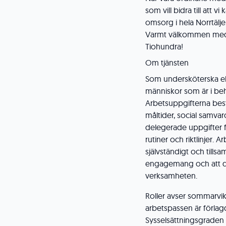
som vill bidra till att v
omsorg i hela Norrtälje
Varmt välkommen med 
Tiohundra!
Om tjänsten
Som undersköterska el
människor som är i be
Arbetsuppgifterna bes
måltider, social samv
delegerade uppgifter f
rutiner och riktlinjer.
självständigt och tills
engagemang och att du 
verksamheten.
Roller avser sommarvika
arbetspassen är förlag
Sysselsättningsgraden v