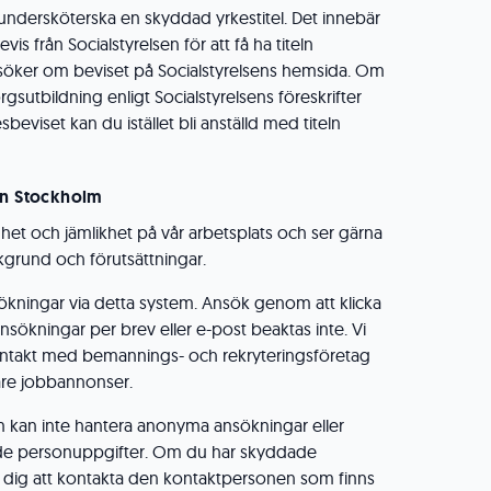
 undersköterska en skyddad yrkestitel. Det innebär
vis från Socialstyrelsen för att få ha titeln
söker om beviset på Socialstyrelsens hemsida. Om
sutbildning enligt Socialstyrelsens föreskrifter
beviset kan du istället bli anställd med titeln
on Stockholm
ldhet och jämlikhet på vår arbetsplats och ser gärna
grund och förutsättningar.
ökningar via detta system. Ansök genom att klicka
sökningar per brev eller e-post beaktas inte. Vi
ntakt med bemannings- och rekryteringsföretag
gare jobbannonser.
m kan inte hantera anonyma ansökningar eller
e personuppgifter. Om du har skyddade
i dig att kontakta den kontaktpersonen som finns