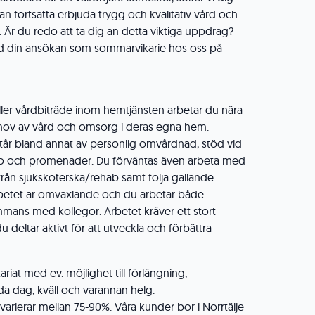
i kan fortsätta erbjuda trygg och kvalitativ vård och
. Är du redo att ta dig an detta viktiga uppdrag?
din ansökan som sommarvikarie hos oss på
ler vårdbiträde inom hemtjänsten arbetar du nära
hov av vård och omsorg i deras egna hem.
tår bland annat av personlig omvårdnad, stöd vid
aro och promenader. Du förväntas även arbeta med
rån sjuksköterska/rehab samt följa gällande
 Arbetet är omväxlande och du arbetar både
ammans med kollegor. Arbetet kräver ett stort
deltar aktivt för att utveckla och förbättra
riat med ev. möjlighet till förlängning,
da dag, kväll och varannan helg.
arierar mellan 75-90%. Våra kunder bor i Norrtälje