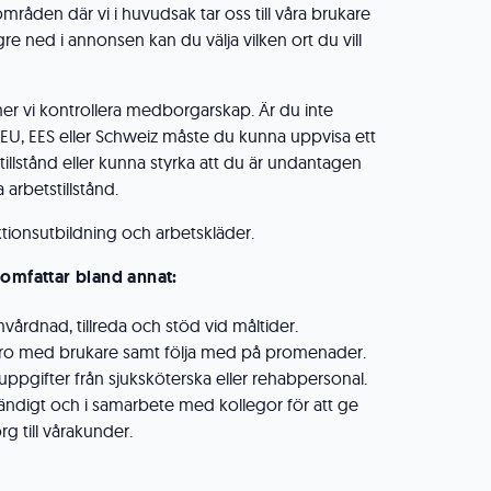
åden där vi i huvudsak tar oss till våra brukare
re ned i annonsen kan du välja vilken ort du vill
r vi kontrollera medborgarskap. Är du inte
EU, EES eller Schweiz måste du kunna uppvisa ett
stillstånd eller kunna styrka att du är undantagen
 arbetstillstånd.
ktionsutbildning och arbetskläder.
 omfattar bland annat:
vårdnad, tillreda och stöd vid måltider.
varo med brukare samt följa med på promenader.
ppgifter från sjuksköterska eller rehabpersonal.
ändigt och i samarbete med kollegor för att ge
g till vårakunder.