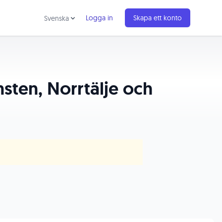
Logga in
Skapa ett konto
Svenska
sten, Norrtälje och