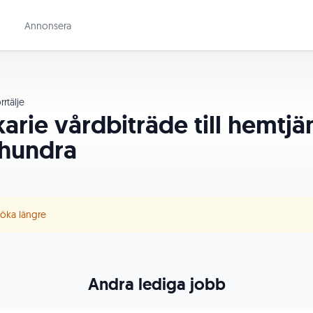
Annonsera
rtälje
rie vårdbiträde till hemtjän
ohundra
 söka längre
Andra lediga jobb