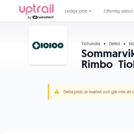
Lediga jobb
Offentlig sektor
Tiohundra
•
Deltid
•
Nor
Sommarvika
Rimbo ­ Ti
Detta jobb är inaktivt och går inte att