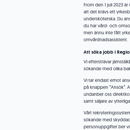
From den 1 juli 2023 är
att det krävs ett yrkesbe
undersköterska. Du an
du har vård- och omsorg
men ännu inte fått yrkes
omvårdnadsassistent.
Att söka jobb i Regi
Vi eftersträvar jämstäl
sökande med olika bak
Vi tar endast emot ans
på knappen ”Ansök”. An
undanber oss direktko
samt säljare av ytterli
Vårt rekryteringssyste
sökande med skyddad
personuppgifter ber v