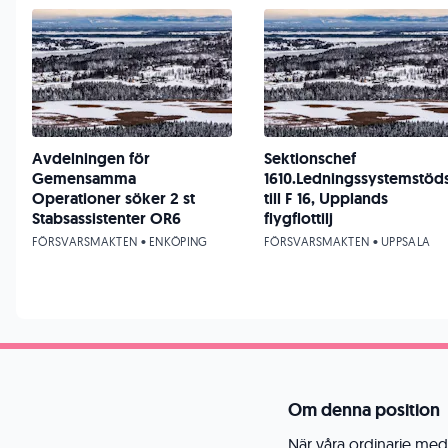
Avdelningen för
Sektionschef
Gemensamma
1610.Ledningssystemstöd
Operationer söker 2 st
till F 16, Upplands
Stabsassistenter OR6
flygflottilj
FÖRSVARSMAKTEN • ENKÖPING
FÖRSVARSMAKTEN • UPPSALA
Om denna position
När våra ordinarie meda