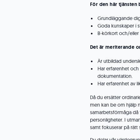
För den här tjänsten
Grundläggande dig
Goda kunskaper i sv
B-körkort och/eller
Det är meriterande 
Är utbildad unders
Har erfarenhet och
dokumentation.
Har erfarenhet av l
Då du ersätter ordinari
men kan be om hjälp nä
samarbetsförmåga då te
personligheter. I utman
samt fokuserar på rätt 
Du delar vår värdegru