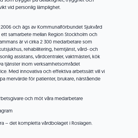
vikt vid personlig lämplighet.
s 2006 och ägs av Kommunalförbundet Sjukvård
e, ett samarbete mellan Region Stockholm och
lsammans är vi cirka 2 300 medarbetare som
kutsjukhus, rehabilitering, hemtjänst, vård- och
lig assistans, vårdcentraler, vaktmästeri, kök
iva tjänster inom verksamhetsområdet
. Med innovativa och effektiva arbetssätt vill vi
apa mervärde för patienter, brukare, närstående
rbetsgivare och möt våra medarbetare
tagram
dra – det kompletta vårdbolaget i Roslagen.