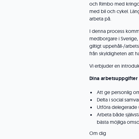
och Rimbo med kringomr
med bil och cykel. Läng
arbeta på.
I denna process komme
medborgare i Sverige, 
giltigt uppehåll-/arbet
från skyldigheten att ha
Vi erbjuder en introdu
Dina arbetsuppgifter
Att ge personlig om
Delta i social sam
Utföra delegerade u
Arbeta både självst
bästa möjliga omsor
Om dig