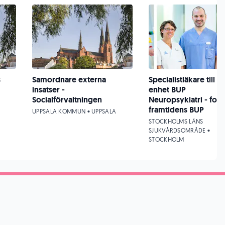
s
Samordnare externa
Specialistläkare till n
insatser -
enhet BUP
Socialförvaltningen
Neuropsykiatri - for
framtidens BUP
UPPSALA KOMMUN • UPPSALA
STOCKHOLMS LÄNS
SJUKVÅRDSOMRÅDE •
STOCKHOLM