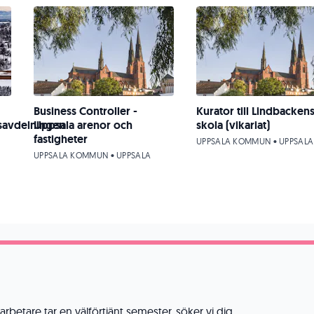
Business Controller -
Kurator till Lindbacken
savdelningen
Uppsala arenor och
skola (vikariat)
fastigheter
UPPSALA KOMMUN • UPPSALA
UPPSALA KOMMUN • UPPSALA
rbetare tar en välförtjänt semester, söker vi dig