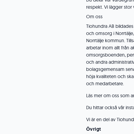
respekt. Vi lägger stor 
Om oss
Tiohundra AB bildade
och omsorg i Norrtälj
Norrtälje kommun. Til
arbetar inom allt från a
omsorgsboenden, person
och andra administrat
bolagsgemensam service
höja kvaliteten och sk
och medarbetare.
Läs mer om oss som a
Du hittar också vår ins
Vi är en del av Tiohun
Övrigt