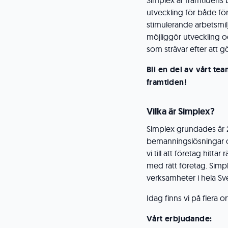
Simplex är framtidens
utveckling för både fö
stimulerande arbetsmilj
möjliggör utveckling o
som strävar efter att gö
Bli en del av vårt te
framtiden!
Vilka är Simplex?
Simplex grundades år 2
bemanningslösningar oc
vi till att företag hi
med rätt företag. Simpl
verksamheter i hela Sv
Idag finns vi på flera o
Vårt erbjudande: