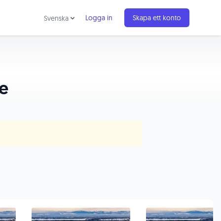
Logga in
Skapa ett konto
Svenska
ge