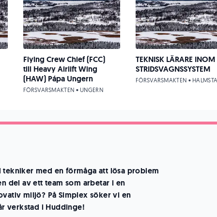
Flying Crew Chief (FCC)
TEKNISK LÄRARE INOM
till Heavy Airlift Wing
STRIDSVAGNSSYSTEM
(HAW) Pápa Ungern
FÖRSVARSMAKTEN • HALMST
FÖRSVARSMAKTEN • UNGERN
d tekniker med en förmåga att lösa problem
en del av ett team som arbetar i en
ovativ miljö? På Simplex söker vi en
vår verkstad i Huddinge!