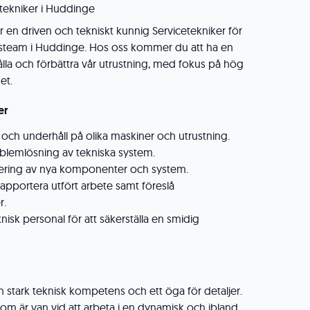
tekniker i Huddinge
er en driven och tekniskt kunnig Servicetekniker för
adsteam i Huddinge. Hos oss kommer du att ha en
rhålla och förbättra vår utrustning, med fokus på hög
et.
er
 och underhåll på olika maskiner och utrustning.
blemlösning av tekniska system.
stering av nya komponenter och system.
pportera utfört arbete samt föreslå
r.
sk personal för att säkerställa en smidig
n stark teknisk kompetens och ett öga för detaljer.
om är van vid att arbeta i en dynamisk och ibland