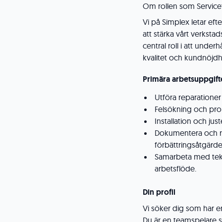
Om rollen som Service
Vi på Simplex letar eft
att stärka vårt verkst
central roll i att unde
kvalitet och kundnöjdh
Primära arbetsuppgift
Utföra reparationer
Felsökning och pro
Installation och ju
Dokumentera och ra
förbättringsåtgärde
Samarbeta med tekni
arbetsflöde.
Din profil
Vi söker dig som har e
Du är en teamspelare s