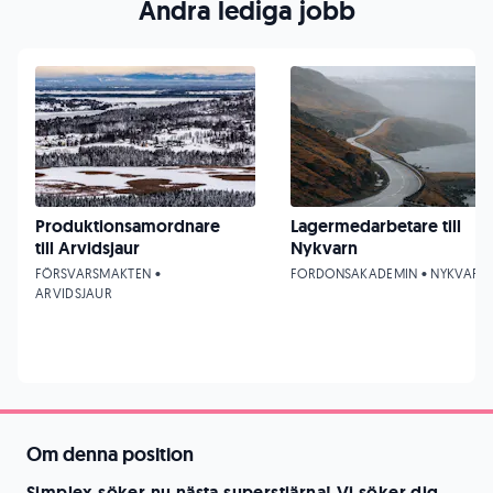
Andra lediga jobb
Produktionsamordnare
Lagermedarbetare till
till Arvidsjaur
Nykvarn
FÖRSVARSMAKTEN •
FORDONSAKADEMIN • NYKVARN
ARVIDSJAUR
Om denna position
Simplex söker nu nästa superstjärna! Vi söker dig