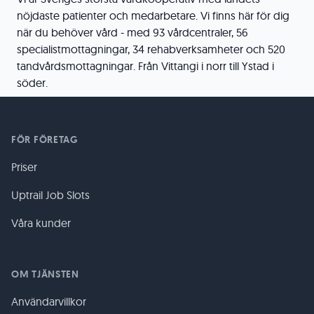
nöjdaste patienter och medarbetare. Vi finns här för dig
när du behöver vård - med 93 vårdcentraler, 56
specialistmottagningar, 34 rehabverksamheter och 520
tandvårdsmottagningar. Från Vittangi i norr till Ystad i
söder.
FÖR FÖRETAG
Priser
Uptrail Job Slots
Våra kunder
OM TJÄNSTEN
Användarvillkor