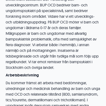
utvecklingscentrum. BUP OCD bedriver barn- och
ungdomspsykiatri på specialistnivå, samt bedriver
forskning inom området. Vidare har vi ett utvecklings-
och utbildningsuppdrag. På BUP OCD möter vi barn och
ungdomar i åldrarna 0-17 år och deras familjer.
Målgruppen är barn och ungdomar med allvarlig
barnpsykiatrisk problematik, ofta med samsjuklighet av
flera diagnoser. Vi arbetar både i hemmiljö, i annan
närmiljö och på mottagningen. Insatserna är
tidsbegränsade och utgår från tydliga mål som följs upp
regelbundet. Vi tar emot remisser från barnpsykiatri i
Stockholm och övriga landet.
Arbetsbeskrivning
Du kommer främst att arbeta med bedömningar,
utredningar och medicinsk behandling av barn och unga
med OCD och relaterade tillstånd (BDD, samlarsyndrom,
tics/tourette, dermatillomani och trichotillomani). I
uppdraget ingår dessutom samverkan med andra