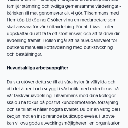
familjär stämning och tydliga gemensamma värderingar -
kärleken till mat genomsyrar allt vi gör. Tillsammans med
Hemköp Lidköping C söker vi nu en medarbetare som
skall ansvara för vår köttavdelning. För att trivas i rollen
uppskattar du att få ta ett stort ansvar, och att få driva din
avdelning framåt. I rollen ingår att ha huvudansvaret för
butikens manuella köttavdelning med butikstyckning
och beställningar.
Huvudsakliga arbetsuppgifter
Du ska utöver detta se till att våra hyllor är välfyllda och
att det är rent och snyggt i vår butik med extra fokus på
vår färskvaruavdelning. Tillsammans med dina kollegor
ska du ha fokus på positivt kundbemötande, försäljning
och se till att vi håller högsta kvalitet. Du blir en viktig del i
kedjan mot en inspirerande butiksupplevelse. I utbyte
kan vi lova goda utvecklingsmöjligheter i en organisation