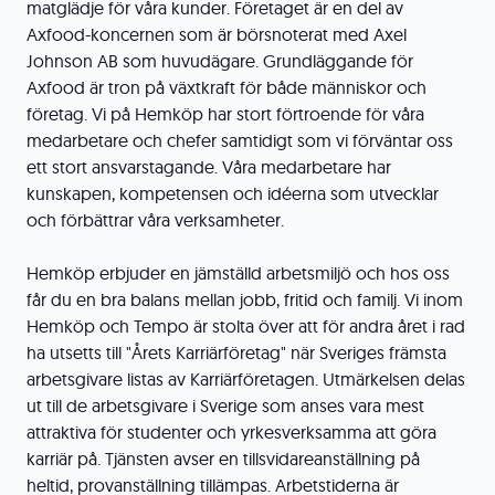
matglädje för våra kunder. Företaget är en del av
Axfood-koncernen som är börsnoterat med Axel
Johnson AB som huvudägare. Grundläggande för
Axfood är tron på växtkraft för både människor och
företag. Vi på Hemköp har stort förtroende för våra
medarbetare och chefer samtidigt som vi förväntar oss
ett stort ansvarstagande. Våra medarbetare har
kunskapen, kompetensen och idéerna som utvecklar
och förbättrar våra verksamheter.
Hemköp erbjuder en jämställd arbetsmiljö och hos oss
får du en bra balans mellan jobb, fritid och familj. Vi inom
Hemköp och Tempo är stolta över att för andra året i rad
ha utsetts till "Årets Karriärföretag" när Sveriges främsta
arbetsgivare listas av Karriärföretagen. Utmärkelsen delas
ut till de arbetsgivare i Sverige som anses vara mest
attraktiva för studenter och yrkesverksamma att göra
karriär på. Tjänsten avser en tillsvidareanställning på
heltid, provanställning tillämpas. Arbetstiderna är