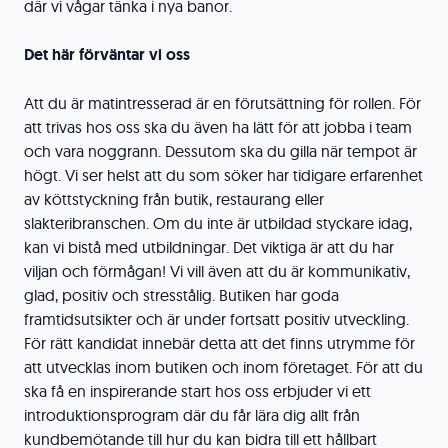
där vi vågar tänka i nya banor.
Det här förväntar vi oss
Att du är matintresserad är en förutsättning för rollen. För
att trivas hos oss ska du även ha lätt för att jobba i team
och vara noggrann. Dessutom ska du gilla när tempot är
högt. Vi ser helst att du som söker har tidigare erfarenhet
av köttstyckning från butik, restaurang eller
slakteribranschen. Om du inte är utbildad styckare idag,
kan vi bistå med utbildningar. Det viktiga är att du har
viljan och förmågan! Vi vill även att du är kommunikativ,
glad, positiv och stresstålig. Butiken har goda
framtidsutsikter och är under fortsatt positiv utveckling.
För rätt kandidat innebär detta att det finns utrymme för
att utvecklas inom butiken och inom företaget. För att du
ska få en inspirerande start hos oss erbjuder vi ett
introduktionsprogram där du får lära dig allt från
kundbemötande till hur du kan bidra till ett hållbart