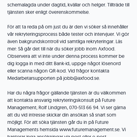
schemalagda under dagtid, kvällar och helger. Tillträde till
tjänsten sker enligt överenskommelse.
För att ta reda på om just du är den vi söker så innehåller
vår rekryteringsprocess både tester och intervjuer. Vi gör
även bakgrundskontroll vid samtliga rekryteringar. Läs
mer: Så går det till när du söker jobb inom Axfood.
Observera att vi inte under denna process kommer be
dig logga in med ditt Bank-id, uppge något lösenord
eller scanna någon QR-kod. Vid frågor kontakta
Medarbetarsupporten på jobb@axfood.se.
Har du några frågor gällande tjänsten är du välkommen
att kontakta ansvarig rekryteringskonsult på Future
Management; Rolf Lindgren, 070-513 66 94. Vi ser gärna
att du vid intresse skickar din ansökan så snart som
möjligt. För att söka tjänsten går du in på Future
Managements hemsida www.futuremanagement.se. Vi
hanterar inga ansökningar via post eller e-post.