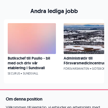
Andra lediga jobb
Butikschef till Puuilo - bli
Administratör till
med och driv vår
Försvarsmedicincentrum
etablering i Sundsvall
FÖRSVARSMAKTEN • GÖTEBORG
SECURUS • SUNDSVALL
Om denna position
Välkommen till Hemköp, vi erbjuder en arbetsplats med