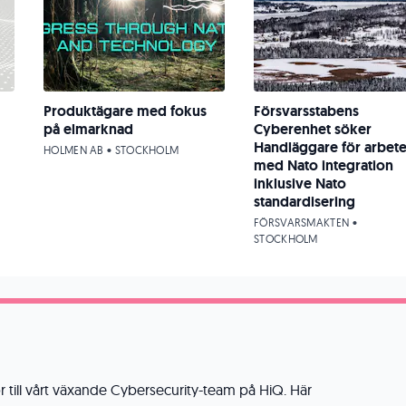
Produktägare med fokus
Försvarsstabens
på elmarknad
Cyberenhet söker
Handläggare för arbet
HOLMEN AB • STOCKHOLM
med Nato integration
inklusive Nato
standardisering
FÖRSVARSMAKTEN •
STOCKHOLM
or till vårt växande Cybersecurity-team på HiQ. Här