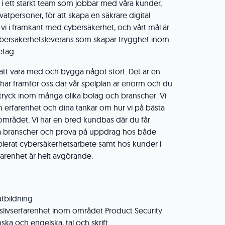
å i ett starkt team som jobbar med våra kunder,
vatpersoner, för att skapa en säkrare digital
 vi i framkant med cybersäkerhet, och vårt mål är
cybersäkerhetsleverans som skapar trygghet inom
etag.
 att vara med och bygga något stort. Det är en
vi har framför oss där vår spelplan är enorm och du
tryck inom många olika bolag och branscher. Vi
 erfarenhet och dina tankar om hur vi på bästa
området. Vi har en bred kundbas där du får
ika branscher och prova på uppdrag hos både
blerat cybersäkerhetsarbete samt hos kunder i
rfarenhet är helt avgörande.
tbildning
tslivserfarenhet inom området Product Security
ka och engelska, tal och skrift