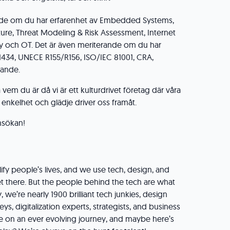
nde om du har erfarenhet av Embedded Systems,
ture, Threat Modeling & Risk Assessment, Internet
ty och OT. Det är även meriterande om du har
434, UNECE R155/R156, ISO/IEC 81001, CRA,
nande.
vem du är då vi är ett kulturdrivet företag där våra
, enkelhet och glädje driver oss framåt.
nsökan!
ify people’s lives, and we use tech, design, and
get there. But the people behind the tech are what
 we’re nearly 1900 brilliant tech junkies, design
ys, digitalization experts, strategists, and business
re on an ever evolving journey, and maybe here’s