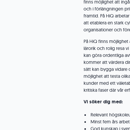
finns möjlighet att ing
och i förlängningen pri
framtid. På HiQ arbetar
att etablera en stark 
organisationer och för
På HiQ finns möjlighet
lärorik och rolig resa 
kan göra ordentliga av
kommer att värdera din
sätt kan bygga vidare 
möjlighet att testa ol
kunder med ett väleta
kritiska faser där vår e
Vi söker dig med:
Relevant högskoleu
Minst fem års arbe
God kunskap i svens