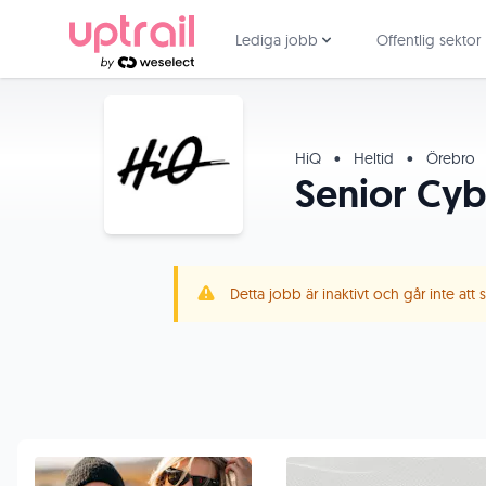
Lediga jobb
Offentlig sektor
HiQ
•
Heltid
•
Örebro
Senior Cyb
Detta jobb är inaktivt och går inte att