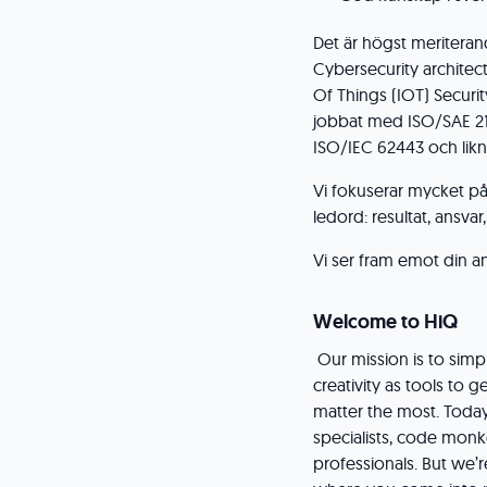
Det är högst meritera
Cybersecurity architec
Of Things (IOT) Securi
jobbat med ISO/SAE 21
ISO/IEC 62443 och lik
Vi fokuserar mycket på 
ledord: resultat, ansvar
Vi ser fram emot din a
Welcome to HiQ
Our mission is to simpl
creativity as tools to 
matter the most. Today,
specialists, code monke
professionals. But we’