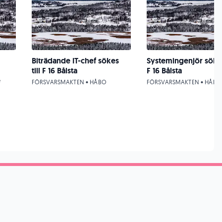
Biträdande IT-chef sökes
Systemingenjör sökes 
till F 16 Bålsta
F 16 Bålsta
e
FÖRSVARSMAKTEN • HÅBO
FÖRSVARSMAKTEN • HÅBO